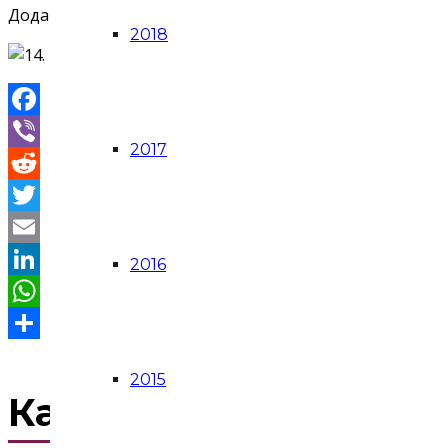
Додатне информације о врстама прихватљивих проје
2018
Facebook
2017
Viber
Reddit
Twitter
Email
2016
LinkedIn
WhatsApp
Share
2015
Календар