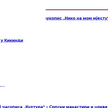
„Новица Тадић“ за рукопис „Нико на мом мјесту
 у Кикинди
ЦА ТАДИЋ“
ји
часописа „Култура“ – Српски манастири и цркве