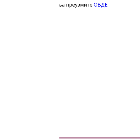
ката и начину аплицирања преузмите
ОВДЕ
.