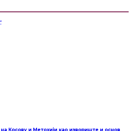
“
 на Косову и Метохији као извориште и основ