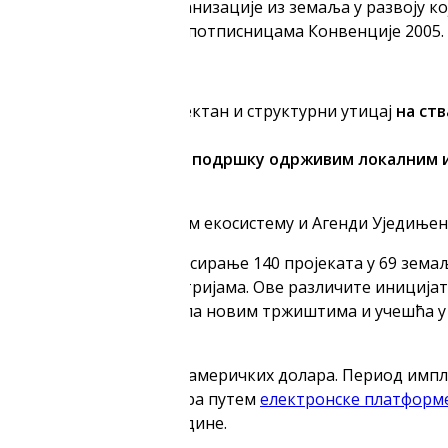
туције и невладине организације из земаља у развоју кој
регистроване у земљама потписницама Конвенције 2005.
 кроз:
атегија које имају директан и структурни утицај
на ст
ама цивилног друштва за
подршку одрживим локалним и
су одрживом креативном екосистему и Агенди Уједињени
ричких долара за финансирање 140 пројеката у 69 земаљ
им и културним индустријама. Ове различите иницијат
ионалних обука, приступа новим тржиштима и учешћа у
по пројекту је 100.000 америчких долара. Период импле
е. На конкурс се аплицира путем
електронске платформ
однева 16. маја 2023. године.