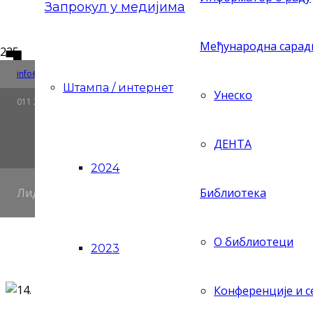
Запрокул у медијима
14. позив
Међународна сара
Риге од Фере 4, 11158 Београд, Република Србија
Ћир/Lat
info@zaprokul.org.rs
Штампа / интернет
Ћирилица
Latinic
Унеско
фонда за 
011 2637 565
ДЕНТА
2024
22. март 2023.
Лидер статистике у култури
Библиотека
До 16. маја 2023. године
, Унеско ће примати предло
разноликост
(у даљем тексту Фонд). Фонд је успост
О библиотеци
динамичног културног сектора у земљама у развоју.
2023
Конференције и 