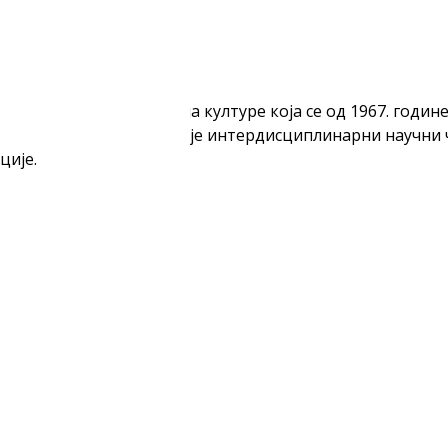
 јединствена институција културе која се од 1967. год
тегија. Поред тога, издаје интердисциплинарни научни ч
ције.