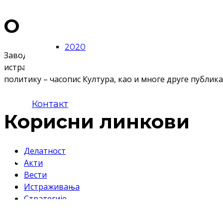
О Запрокулу
2020
Завод за проучавање културног развитка (Запрокул) је
истраживањима, као и израдом студија, анализа и стра
политику – часопис Култура, као и многе друге публика
Контакт
Корисни линкови
Делатност
Акти
Вести
Истраживања
Стратегије
Публикације