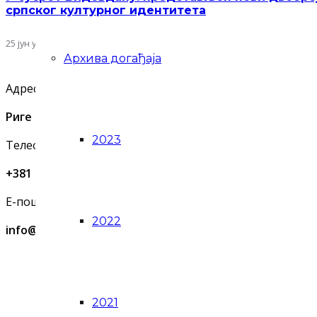
српског културног идентитета
25 јун у 15:38
Архива догађаја
Адреса
Риге од Фере 4, Београд
2023
Телефон
+381 11 2637 565
Е-пошта
2022
info@zaprokul.org.rs
2021