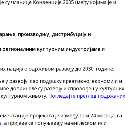
е су чланице Конвенције 2005 (међу којима је и
варање, производњу, дистрибуцију и
 регионалним културним индустријама и
х нација о одрживом развоју до 2030. године.
а у развоју, као подршку креативној економији и
иве допринеле су развоју и спровођењу културних
 културном животу.
Погледајте преглед подржаних
ментације пројеката је између 12 и 24 месеца, са
е
, а пријаве се попуњавају на енглеском или