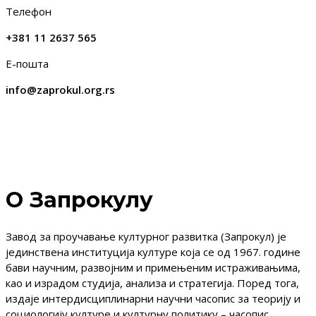
Телефон
+381 11 2637 565
Е-пошта
info@zaprokul.org.rs
О Запрокулу
Завод за проучавање културног развитка (Запрокул) је
јединствена институција културе која се од 1967. године
бави научним, развојним и примењеним истраживањима,
као и израдом студија, анализа и стратегија. Поред тога,
издаје интердисциплинарни научни часопис за теорију и
социологију културе и културну политику – часопис