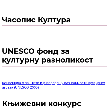
Часопис Култура
UNESCO фонд за
културну разноликост
Конвенција о заштити и унапређењу разноликости културних
израза (UNESCO 2005)
Књижевни конкурс