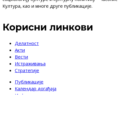
Култура, као и многе друге публикације.
Корисни линкови
Делатност
Акти
Вести
Истраживања
Стратегије
Публикације
Календар догађаја
Информатор о раду
Јавне набавке
Контакт
Пријавите се