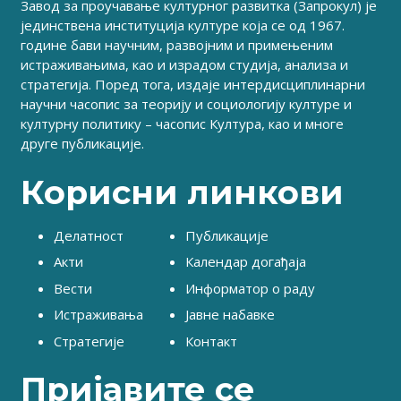
Завод за проучавање културног развитка (Запрокул) је
јединствена институција културе која се од 1967.
године бави научним, развојним и примењеним
истраживањима, као и израдом студија, анализа и
стратегија. Поред тога, издаје интердисциплинарни
научни часопис за теорију и социологију културе и
културну политику – часопис Култура, као и многе
друге публикације.
Корисни линкови
Делатност
Публикације
Акти
Календар догађаја
Вести
Информатор о раду
Истраживања
Јавне набавке
Стратегије
Контакт
Пријавите се