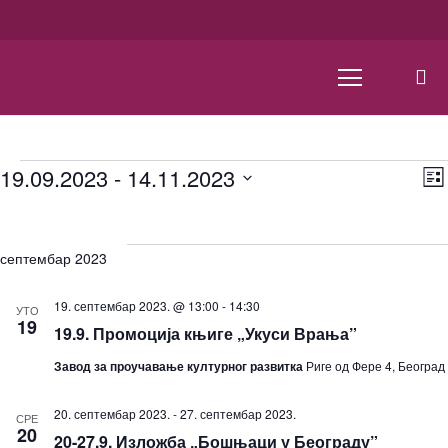
Events
19.09.2023
 - 
14.11.2023
List
Select
date.
септембар 2023
19. септембар 2023. @ 13:00
-
14:30
УТО
19
19.9. Промоција књиге „Укуси Врања”
Завод за проучавање културног развитка
Риге од Фере 4, Београд
20. септембар 2023.
-
27. септембар 2023.
СРЕ
20
20-27.9. Изложба „Бошњаци у Београду”