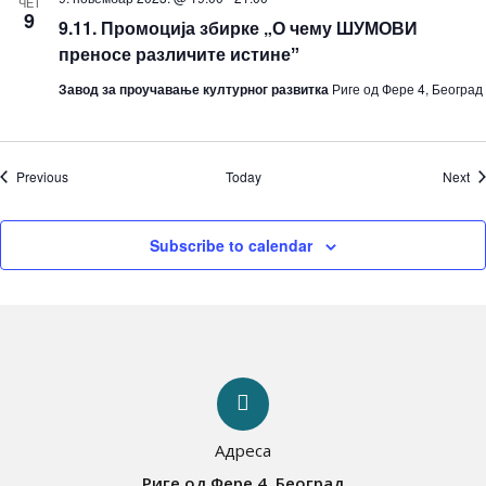
ЧЕТ
9
9.11. Промоција збирке „О чему ШУМОВИ
преносе различите истинеˮ
Завод за проучавање културног развитка
Риге од Фере 4, Београд
Events
Ev
Previous
Today
Next
Subscribe to calendar
Адреса
Риге од Фере 4, Београд