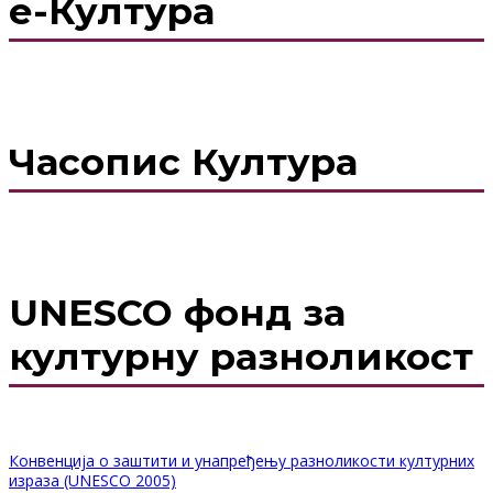
е-Култура
Часопис Култура
UNESCO фонд за
културну разноликост
Конвенција о заштити и унапређењу разноликости културних
израза (UNESCO 2005)