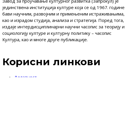
Завод за проучавање културног развитка (Запрокул) је
јединствена институција културе која се од 1967. године
бави научним, развојним и примењеним истраживањима,
као и израдом студија, анализа и стратегија. Поред тога,
издаје интердисциплинарни научни часопис за теорију и
социологију културе и културну политику – часопис
Култура, као и многе друге публикације.
Корисни линкови
Делатност
Акти
Вести
Истраживања
Стратегије
Публикације
Календар догађаја
Информатор о раду