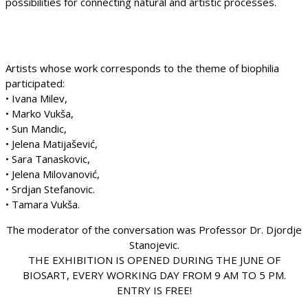
possibilities for connecting natural and artistic processes.
Artists whose work corresponds to the theme of biophilia
participated:
• Ivana Milev,
• Marko Vukša,
• Sun Mandic,
• Jelena Matijašević,
• Sara Tanaskovic,
• Jelena Milovanović,
• Srdjan Stefanovic.
• Tamara Vukša.
The moderator of the conversation was Professor Dr. Djordje
Stanojevic.
THE EXHIBITION IS OPENED DURING THE JUNE OF
BIOSART, EVERY WORKING DAY FROM 9 AM TO 5 PM.
ENTRY IS FREE!