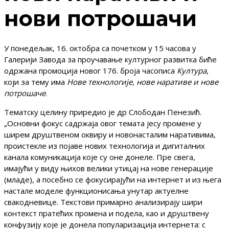
нови потрошачи
У понедељак, 16. октобра са почетком у 15 часова у
Галерији Завода за проучавање културног развитка биће
одржана промоција новог 176. броја часописа
Култура
,
који за тему има
Нове технологије, нове наративе и нове
потрошач
е
.
Тематску целину приредио је др Слободан Пенезић.
„Основни фокус садржаја овог темата јесу промене у
ширем друштвеном оквиру и новонасталим наративима,
проистекле из појаве нових технологија и дигиталних
канала комуникација које су оне донеле. Пре свега,
имајући у виду њихов велики утицај на нове генерације
(младе), а посебно се фокусирајући на ин­тернет и из њега
настале моделе функционисања унутар актуелне
свакодневице. Текстови примарно анализирају шири
контекст пратећих промена и по­дела, као и друштвену
конфузију које је донела популаризација интернета: с