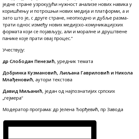
једне стране узрокујући нужност анализе нових навика у
коришћењу и потрошњи но­вих медија и платформи, а и
зато што је, с друге стране, неопходно и дубље разма­
трати однос између нових медијско-комуникацијских
формата који се појављују, али и моралне и друштвене
панике које прати овај процес.“
Учествују:
др Слободан Пенезић
, уредник темата
Добринка Кузмановић
,
Љиљана Гавриловић и Никола
Млађеновић
, аутори текстова
Давид Миљанић
, један од најпознатијих српских
„гејмера“
Модератор програма: др Јелена Ђорђевић, пр Завода