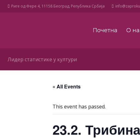
Риге од Фере 4, 11158 Београд, Република Србија
info@zaprokul
Почетна
О н
Лидер статистике у култури
« All Events
This event has passed.
23.2. Триб