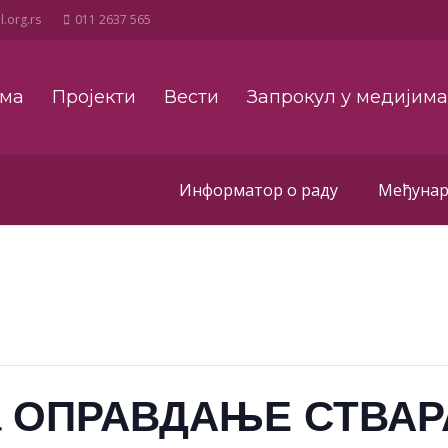
.org.rs
011 2637 565
ама
Пројекти
Вести
Запрокул у медијим
Информатор о раду
Међунар
ина ОПРАВДАЊЕ СТВ