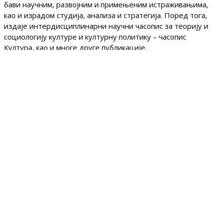
бави научним, развојним и примењеним истраживањима,
као и израдом студија, анализа и стратегија. Поред тога,
издаје интердисциплинарни научни часопис за теорију и
социологију културе и културну политику – часопис
Култура, као и многе друге публикације.
Корисни линкови
Делатност
Акти
Вести
Истраживања
Стратегије
Публикације
Календар догађаја
Информатор о раду
Јавне набавке
Контакт