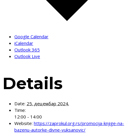
Google Calendar
iCalendar
Outlook 365
Outlook Live
Details
Date:
25. децембар 2024.
Time:
12:00 - 14:00
Website:
https://zaprokul.org.rs/promocija-knjige-na-
bazenu-autorke-divne-vuksanovic/