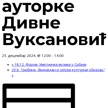
ауторке
Дивне
Вуксанови
25. децембар 2024. @ 12:00
-
14:00
«
18.12. Форум: Уметничка музика у Србији
23.6. Трибина „Видовдан и српски културни образац“
»