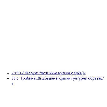
«
18.12. Форум: Уметничка музика у Србији
23.6. Трибина „Видовдан и српски културни образац“
»