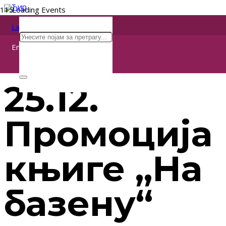
Ћир
Lat
« All Events
Eng
This event has passed.
25.12.
Промоција
књиге „На
базену“