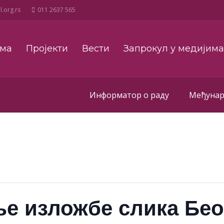
.org.rs
011 2637 565
ама
Пројекти
Вести
Запрокул у медијим
Информатор о раду
Међунар
ње изложбе слика Бе