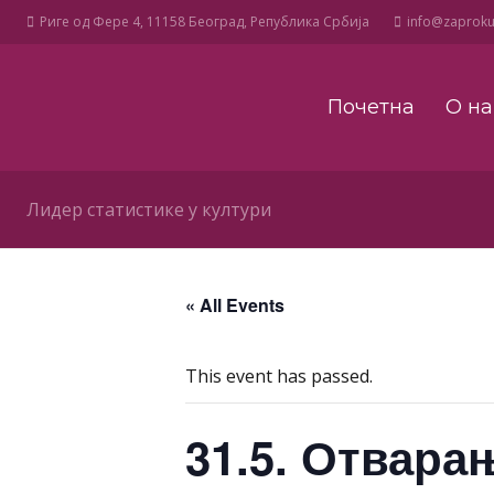
Риге од Фере 4, 11158 Београд, Република Србија
info@zaprokul
Почетна
О н
Лидер статистике у култури
« All Events
This event has passed.
31.5. Отвара