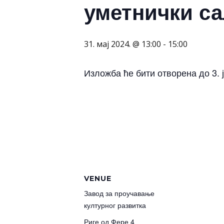
уметнички с
31. мај 2024. @ 13:00
-
15:00
Изложба ће бити отворена до 3. ј
VENUE
Завод за проучавање
културног развитка
Риге од Фере 4