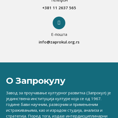
+381 11 2637 565
Е-пошта
info@zaprokul.org.rs
О Запрокулу
Завод за проучавање културног развитка (Запрокул) је
јединствена институција културе која се од 1967.
године бави научним, развојним и примењеним
истраживањима, као и израдом студија, анализа и
стратегија. Поред тога, издаје интердисциплинарни