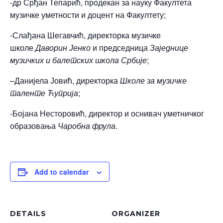
-др Срђан Тепарић, продекан за науку Факултета
музичке уметности и доцент на Факултету;
-Слађана Шегавчић, директорка музичке
школе
Даворин Јенко
и председница
Заједнице
музичких и балетских школа Србије
;
–
Данијела Јовић, директорка
Школе за музичке
таленте Ћуприја
;
-Бојана Несторовић, директор и оснивач уметничког
образовања
Чаробна фрула
.
Add to calendar
DETAILS
ORGANIZER