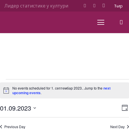
Лидер статистике у култури
Ћир
Events
No events scheduled for 1. септембар 2023.. Jump to the
next
Notice
upcoming events
.
for
01.09.2023
V
Da
1.
Select
N
date.
Previous Day
Next Day