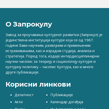
О Запрокулу
Завод за проучавање културног развитка (Запрокул) је
јединствена институција културе која се од 1967.
године бави научним, развојним и примењеним
истраживањима, као и израдом студија, анализа и
стратегија. Поред тога, издаје интердисциплинарни
научни часопис за теорију и социологију културе и
културну политику – часопис Култура, као и многе
друге публикације.
Корисни линкови
Делатност
Публикације
Акти
Календар догађаја
Вести
Информатор о раду