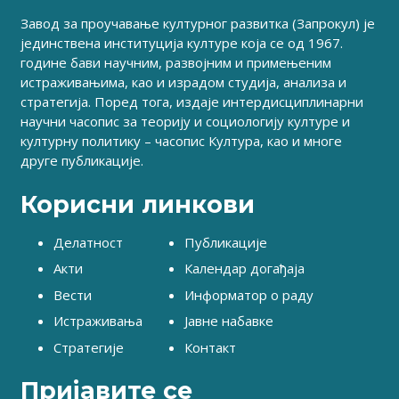
Завод за проучавање културног развитка (Запрокул) је
јединствена институција културе која се од 1967.
године бави научним, развојним и примењеним
истраживањима, као и израдом студија, анализа и
стратегија. Поред тога, издаје интердисциплинарни
научни часопис за теорију и социологију културе и
културну политику – часопис Култура, као и многе
друге публикације.
Корисни линкови
Делатност
Публикације
Акти
Календар догађаја
Вести
Информатор о раду
Истраживања
Јавне набавке
Стратегије
Контакт
Пријавите се