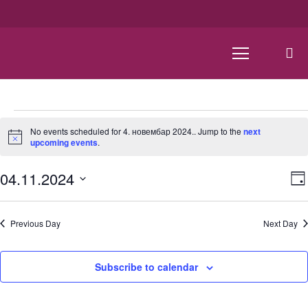
Events
No events scheduled for 4. новембар 2024.. Jump to the
next
Notice
upcoming events
.
for
04.11.2024
V
4.
Da
Select
N
date.
новембар
Previous Day
Next Day
2024.
Subscribe to calendar