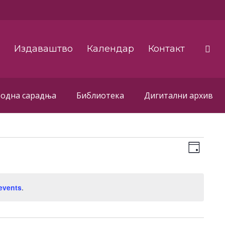
а
Издаваштво
Календар
Контакт
одна сарадња
Библиотека
Дигитални архив
Eve
Vie
Day
Vie
Navi
Nav
events
.