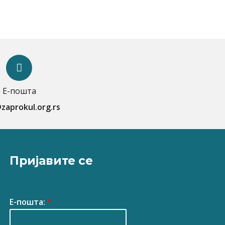
Е-пошта
zaprokul.org.rs
Пријавите се
Е-пошта:
*