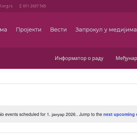
.org.rs
011 2637 565
ама
Пројекти
Вести
Запрокул у медијим
Информатор о раду
Међунар
No events scheduled for 1. јануар 2026.. Jump to the
next upcoming 
Notice