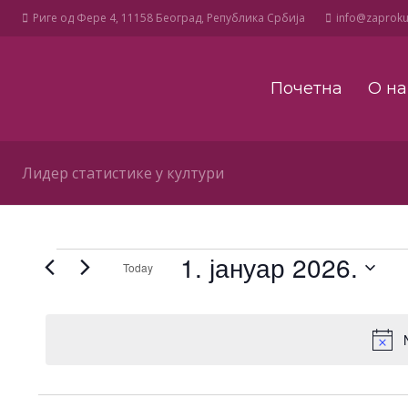
Риге од Фере 4, 11158 Београд, Република Србија
info@zaprokul
Почетна
О н
Лидер статистике у култури
Events
1. јануар 2026.
Today
for
Select
date.
1.
јануар