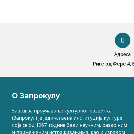
Адреса
Риге од Фере 4,
О Запрокулу
Завод за проучавање културног развитка
(Запрокул) је јединствена институција културе
која се од 1967. године бави научним, развојним
и примењеним истраживањима, као и израдом