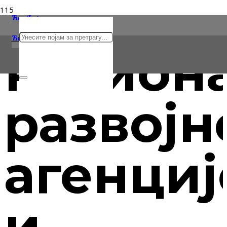
Ћир/Lat
Ћирилица
Latinica
Регион
развојн
агенциј
и