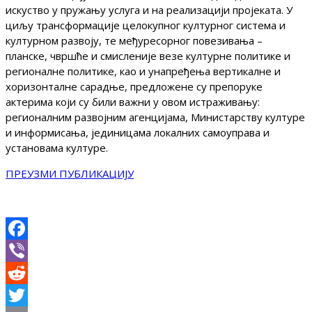
искуство у пружању услуга и на реализацији пројеката. У
циљу трансформације целокупног културног система и
културном развоју, те међуресорног повезивања –
планске, чвршће и смисленије везе културне политике и
регионалне политике, као и унапређења вертикалне и
хоризонталне сарадње, предложене су препоруке
актерима који су били важни у овом истраживању:
регионалним развојним агенцијама, Министарству културе
и информисања, јединицама локалних самоуправа и
установама културе.
ПРЕУЗМИ ПУБЛИКАЦИЈУ
Facebook
Viber
Reddit