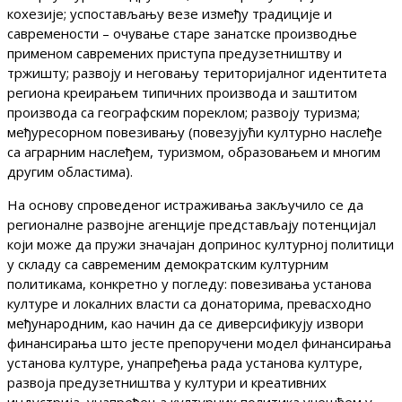
кохезије; успостављању везе између традиције и
савремености – очување старе занатске производње
применом савремених приступа предузетништву и
тржишту; развоју и неговању територијалног идентитета
региона креирањем типичних производа и заштитом
производа са географским пореклом; развоју туризма;
међуресорном повезивању (повезујући културно наслеђе
са аграрним наслеђем, туризмом, образовањем и многим
другим областима).
На основу спроведеног истраживања закључило се да
регионалне развојне агенције представљају потенцијал
који може да пружи значајан допринос културној политици
у складу са савременим демократским културним
политикама, конкретно у погледу: повезивања установа
културе и локалних власти са донаторима, превасходно
међународним, као начин да се диверсификују извори
финансирања што јесте препоручени модел финансирања
установа културе, унапређења рада установа културе,
развоја предузетништва у култури и креативних