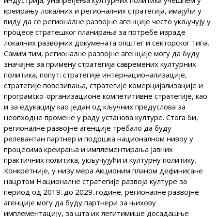
индустрија, унапређења културних политика учешћем у
креирању локалних и регионалних стратегија, имајући у
виду да се регионалне развојне агенције често укључују у
процесе стратешког планирања за потребе израде
локалних развојних докумeната општег и секторског типа.
Самим тим, регионалне развојне агенције могу да буду
значајне за примену стратегија савремених културних
политика, попут: стратегије интернационализације,
стратегије повезивања, стратегије комерцијализације и
програмско-организационе компетитивне стратегије, као
и за едукацију као један од кључних предуслова за
неопходне промене у раду установа културе. Стога би,
регионалне развојне агенције требало да буду
релевантан партнер и подршка националном нивоу у
процесима креирања и имплементирања јавних
практичних политика, укључујући и културну политику.
Конкретније, у низу мера Акционим планом дефинисане
нацртом Националне стратегије развоја културе за
период од 2019. до 2029. године, регионалне развојне
агенције могу да буду партнери за њихову
имплементацију, за шта их легитимише досадашње