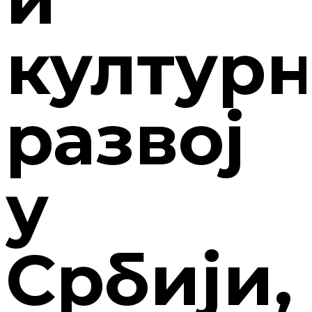
култур
развој
у
Србији,