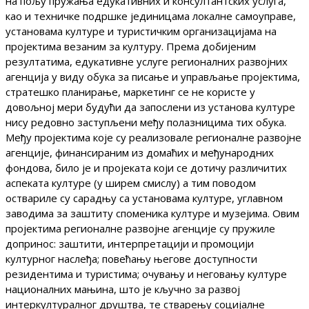
на пољу пружања едукативних и консултантских услуга,
као и техничке подршке јединицама локалнe самоуправe,
установама културе и туристичким организацијама на
пројектима везаним за културу. Према добијеним
резултатима, едукативне услуге регионалних развојних
агенција у виду обука за писање и управљање пројектима,
стратешко планирање, маркетинг се не користе у
довољној мери будући да запослени из установа културе
нису редовно заступљени међу полазницима тих обука.
Међу пројектима које су реализовале регионалне развојне
агенције, финансираним из домаћих и међународних
фондова, било је и пројеката који се дотичу различитих
аспеката културе (у ширем смислу) а тим поводом
оствариле су сарадњу са установама културе, углавном
заводима за заштиту споменика културе и музејима. Овим
пројектима регионалне развојне агенције су пружиле
допринос: заштити, интерпретацији и промоцији
културног наслеђа; повећању његове доступности
резидентима и туристима; очувању и неговању културе
националних мањина, што је кључно за развој
интеркултуралног друштва, те стварењу социјалне