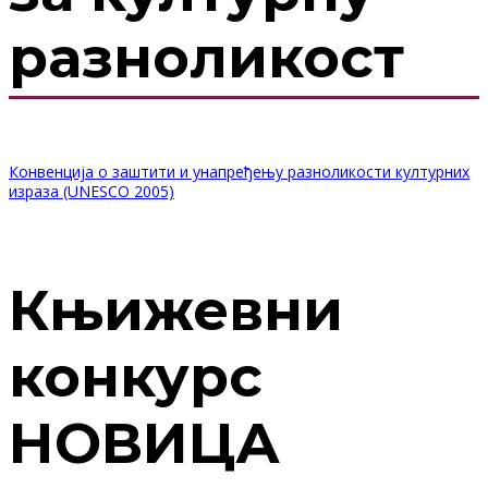
разноликост
Конвенција о заштити и унапређењу разноликости културних
израза (UNESCO 2005)
Књижевни
конкурс
НОВИЦА