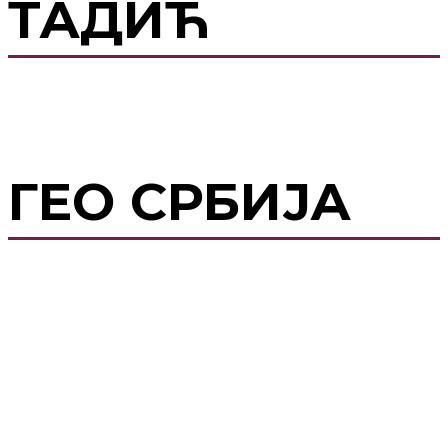
ТАДИЋ
ГЕО СРБИЈА
Последње
објаве