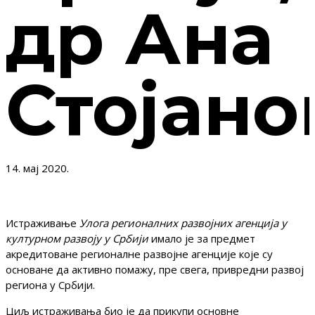
др Ана
Стојано
14. мај 2020.
Истраживање
Улога регионалних развојних агенција у
културном развоју у Србији
имало је за предмет
акредитоване регионалне развојне агенције које су
основане да активно помажу, пре свега, привредни развој
региона у Србији.
Циљ истраживања био је да прикупи основне