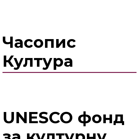
Часопис
Култура
UNESCO фонд
за културну