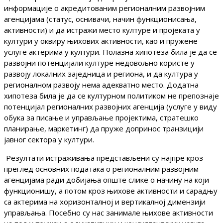
информације о акредитованим регионалним развојним
агенцијама (статус, оснивачи, начин функционисања,
активности) и да истражи место културе и пројеката у
култури у оквиру њихових активности, као и пружене
услуге актерима у култури. Полазна хипотеза била је да се
развојни потенцијали културе недовољно користе у
развоју локалних заједница и региона, и да култура у
регионалном развоју нема адекватно место. Додатна
хипотеза била је да се културном политиком не препознаје
потенцијал регионалних развојних агенција (услуге у виду
обука за писање и управљање пројектима, стратешко
планирање, маркетинг) да пруже допринос транзицији
јавног сектора у култури.
Резултати истраживања представљени су најпре кроз
преглед основних података о регионалним развојним
агенцијама ради добијања опште слике o начину на који
функционишу, а потом кроз њихове активности и сарадњу
са актерима на хоризонталној и вертикалној димензији
управљања. Посебно су нас занимале њихове активности