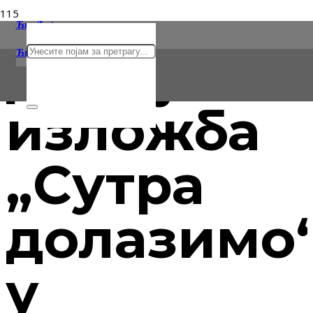
Ћир/Lat
Дечија
Ћирилица
Latinica
изложба
„Сутра
долазимо
у