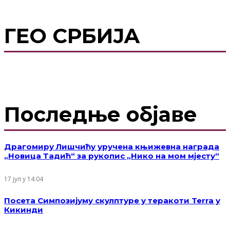
ГЕО СРБИЈА
Последње објаве
Драгомиру Лишчићу уручена књижевна награда
„Новица Тадић“ за рукопис „Нико на мом мјесту“
17 јул у 14:04
Посета Симпозијуму скулптуре у теракоти Terra у
Кикинди