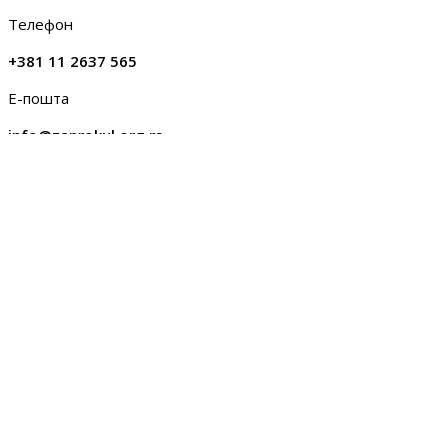
Телефон
+381 11 2637 565
Е-пошта
info@zaprokul.org.rs
О Запрокулу
Завод за проучавање културног развитка (Запрокул) је
јединствена институција културе која се од 1967. године
бави научним, развојним и примењеним истраживањима,
као и израдом студија, анализа и стратегија. Поред тога,