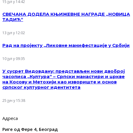
15 јул у 14:42
СВЕЧАНА ДОДЕЛА КЊИЖЕВНЕ НАГРАДЕ „НОВИЦА
ТАДИЋ“
13 јул у 12:02
Рад на пројекту „Ликовне манифестације у Србији
10 јул у 09:35
У сусрет Видовдану: представљен нови двоброј
часописа „Култура“ – Српски манастири и цркве
на Косову и Метохији као извориште и основ
српског културног идентитета
25 јун у 15:38
Адреса
Риге од Фере 4, Београд