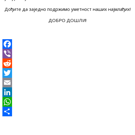
Дођите да заједно подржимо уметност наших најмлађих!
ДОБРО ДОШЛИ!
Facebook
Viber
Reddit
Twitter
Email
LinkedIn
WhatsApp
Share