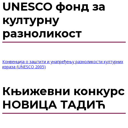
UNESCO фонд за
културну
разноликост
Конвенција о заштити и унапређењу разноликости културних
израза (UNESCO 2005)
Књижевни конкурс
НОВИЦА ТАДИЋ