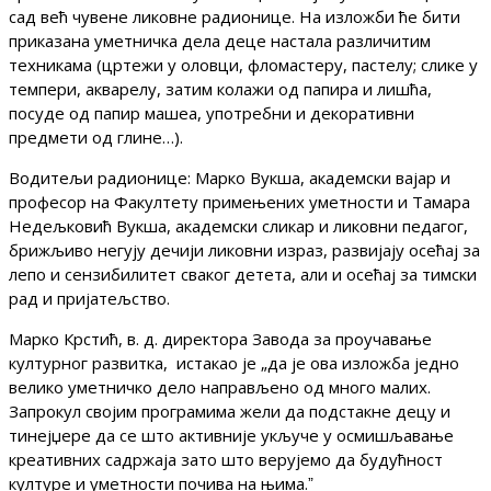
сад већ чувене ликовне радионице. На изложби ће бити
приказана уметничка дела деце настала различитим
техникама (цртежи у оловци, фломастеру, пастелу; слике у
темпери, акварелу, затим колажи од папира и лишћа,
посуде од папир машеа, употребни и декоративни
предмети од глине…).
Водитељи радионице: Марко Вукша, академски вајар и
професор на Факултету примењених уметности и Тамара
Недељковић Вукша, академски сликар и ликовни педагог,
брижљиво негују дечији ликовни израз, развијају осећај за
лепо и сензибилитет сваког детета, али и осећај за тимски
рад и пријатељство.
Марко Крстић, в. д. директора Завода за проучавање
културног развитка, истакао је „да је ова изложба једно
велико уметничко дело направљено од много малих.
Запрокул својим програмима жели да подстакне децу и
тинејџере да се што активније укључе у осмишљавање
креативних садржаја зато што верујемо да будућност
културе и уметности почива на њима.ˮ