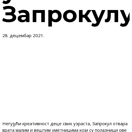
Запрокулу
28. децембар 2021.
Отварање велике годишње изложбе дечијих радова
Ликовне радионице за децу Марка и Тамаре Вукше
под називом „Сутра долазимо“ биће одржано у
уторак 28. децембра 2021. у 19 часова у Галерији
Завода за проучавање културног развитка у улици
Риге од Фере бр. 4.
Негујући креативност деце свих узраста, Запрокул отвара
врата малим и вештим уметницима који су полазници ове