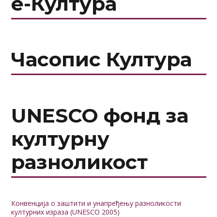
е-Култура
Часопис Култура
UNESCO фонд за
културну
разноликост
Конвенција о заштити и унапређењу разноликости
културних израза (UNESCO 2005)