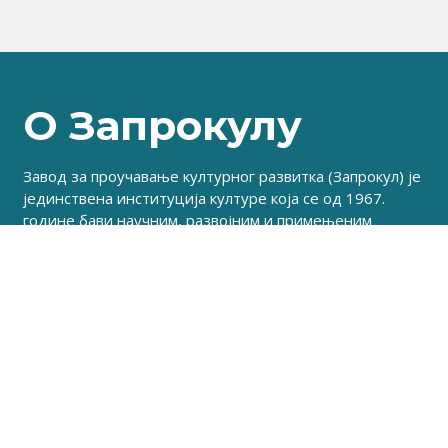
О Запрокулу
Завод за проучавање културног развитка (Запрокул) је
јединствена институција културе која се од 1967.
године бави научним, развојним и примењеним
истраживањима, као и израдом студија, анализа и
стратегија. Поред тога, издаје интердисциплинарни
научни часопис за теорију и социологију културе и
културну политику – часопис Култура, као и многе
друге публикације.
Корисни линкови
Делатност
Публикације