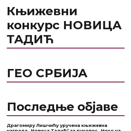
Књижевни
конкурс НОВИЦА
ТАДИЋ
ГЕО СРБИЈА
Последње објаве
Драгомиру Лишчићу уручена књижевна
награда „Новица Тадић“ за рукопис „Нико на