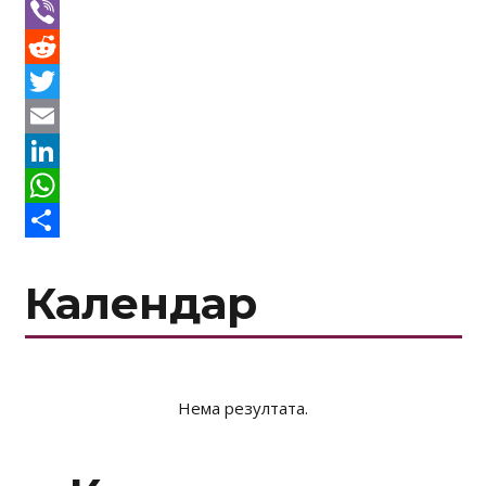
Facebook
Viber
Reddit
Twitter
Email
LinkedIn
WhatsApp
Share
Календар
Нема резултата.