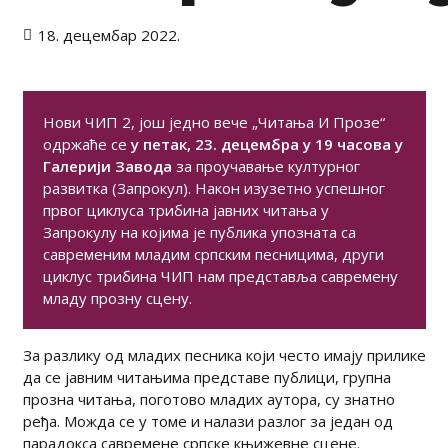
18. децембар 2022.
Нови ЧИП 2, још једно вече „Читања И Прозе“
одржаће се
у петак, 2
3.
децембра у 19 часова у
Галерији
Завода
за проучавање културног
развитка (Запрокул). Након изузетно успешног
првог циклуса трибина јавних читања у
Запрокулу на којима је публика упозната са
савременим младим српским песницима, други
циклус трибина ЧИП нам представља савремену
младу прозну сцену.
За разлику од младих песника који често имају прилике
да се јавним читањима представе публици, групна
прозна читања, поготово младих аутора, су знатно
ређа. Можда се у томе и налази разлог за један од
парадокса савремене српске књижевне сцене.