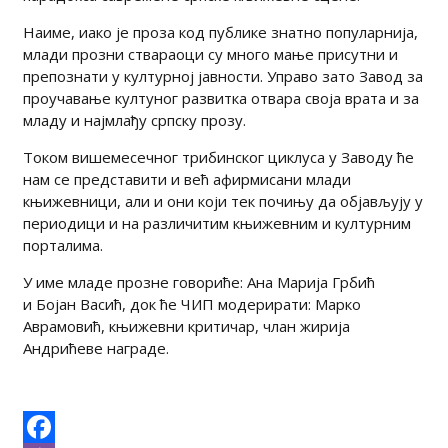
Наиме, иако је проза код публике знатно популарнија,
млади прозни ствараоци су много мање присутни и
препознати у културној јавности. Управо зато Завод за
проучавање култуног развитка отвара своја врата и за
младу и најмлађу српску прозу.
Током вишемесечног трибинског циклуса у Заводу ће
нам се представити и већ афирмисани млади
књижевници, али и они који тек почињу да објављују у
периодици и на различитим књижевним и културним
порталимa.
У име младе прозне говориће: Ана Марија Грбић
и Бојан Васић, док ће ЧИП модерирати: Марко
Аврамовић, књижевни критичар, члан жирија
Андрићеве награде.