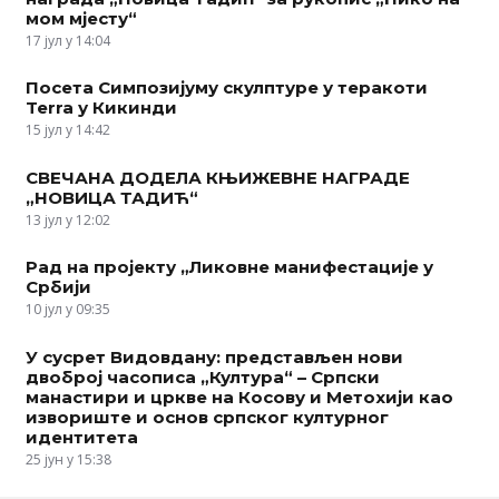
мом мјесту“
17 јул у 14:04
Посета Симпозијуму скулптуре у теракоти
Terra у Кикинди
15 јул у 14:42
СВЕЧАНА ДОДЕЛА КЊИЖЕВНЕ НАГРАДЕ
„НОВИЦА ТАДИЋ“
13 јул у 12:02
Рад на пројекту „Ликовне манифестације у
Србији
10 јул у 09:35
У сусрет Видовдану: представљен нови
двоброј часописа „Култура“ – Српски
манастири и цркве на Косову и Метохији као
извориште и основ српског културног
идентитета
25 јун у 15:38