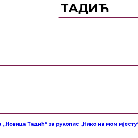
 НОВИЦА ТАДИЋ
„Новица Тадић“ за рукопис „Нико на мом мјесту