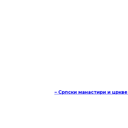
 у Кикинди
ЦА ТАДИЋ“
ји
часописа „Култура“ – Српски манастири и цркве