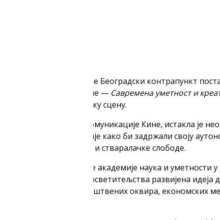
истарства културе и реализацији Завода за проучавање 
 стручњака, представника културних институција и меди
 о савременим културним праксама.
ић, који је истакао да је Београдски контрапункт поста
о значај овогодишње теме —
Савремена уметност и креа
нажно обликују уметничку сцену.
тор Универзитета за комуникације Кине, истакла је не
је од комерцијализације како би задржали своју аутоно
ђу економских интереса и стваралачке слободе.
јног центра Словеначке академије наука и уметности у
и да је још у доба просветитељства развијена идеја д
ономна, делује унутар друштвених оквира, економских м
ање тих односа.