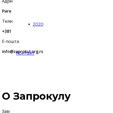
Адреса
Риге од Фере 4, Београд
Телефон
2020
+381 11 2637 565
Е-пошта
info@zaprokul.org.rs
Контакт
О Запрокулу
Завод за проучавање културног развитка (Запрокул) је