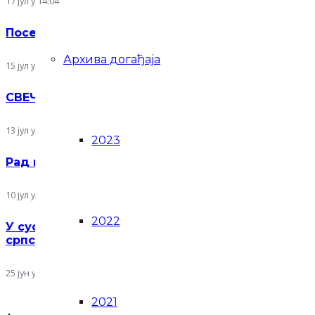
17 јул у 14:04
Посета Симпозијуму скулптуре у теракоти Terra
Архива догађаја
15 јул у 14:42
СВЕЧАНА ДОДЕЛА КЊИЖЕВНЕ НАГРАДЕ „НОВИ
13 јул у 12:02
2023
Рад на пројекту „Ликовне манифестације у Срби
10 јул у 09:35
2022
У сусрет Видовдану: представљен нови двоброј 
српског културног идентитета
25 јун у 15:38
2021