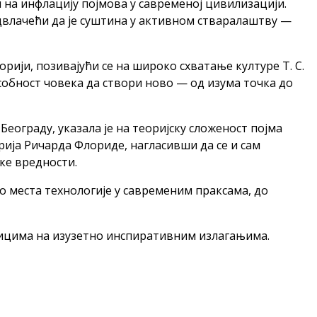
 на инфлацију појмова у савременој цивилизацији.
одвлачећи да је суштина у активном стваралаштву —
рији, позивајући се на широко схватање културе Т. С.
особност човека да створи ново — од изума точка до
ограду, указала је на теоријску сложеност појма
рија Ричарда Флориде, нагласивши да се и сам
ке вредности.
о места технологије у савременим праксама, до
сницима на изузетно инспиративним излагањима.