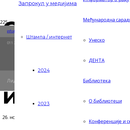
Запрокул у медијима
Одржан Б
Међународна сара
Риге од Фере 4, 11158 Београд, Република Србија
Ћир/Lat
info@zaprokul.org.rs
Штампа / интернет
Ћирилица
Latinic
Унеско
контрапун
011 2637 565
ДЕНТА
уметност 
2024
Лидер статистике у култури
Библиотека
индустриј
О библиотеци
2023
26. новембар 2025.
Конференције и 