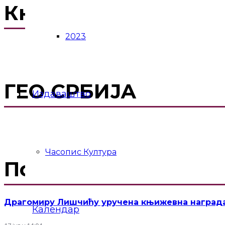
Књижевни конкурс
2023
ГЕО СРБИЈА
Издаваштво
Часопис Култура
Последње објаве
Драгомиру Лишчићу уручена књижевна награда 
Календар