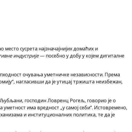
културног развитка, одржан је јуче у Атријуму
ја, што још једном потврђује да ова манифестација
о место сусрета најзначајнијих домаћих и
тивне индустрије
— посебно у добу у којем дигиталне
опходност очувања уметничке независности. Према
мију“, нагласивши да је утицај тржишта неизбежан,
 Љубљани, господин Ловренц Рогељ, говорио је о
а уметност има вредност „у самој себи“. Истовремено,
еханизама и институционалних политика, те да је