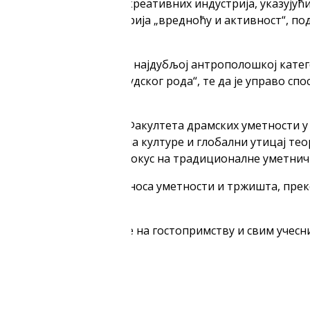
рнуо се на сам појам креативних индустрија, указујући
ачи стварање“, а индустрија „вредноћу и активност“, п
.
 је о креативности као најдубљој антрополошкој катего
н „од самих почетака људског рода“, те да је управо сп
 цивилизације.
редовна професорка Факултета драмских уметности у Бе
а у британским студијама културе и глобални утицај тео
их ставова, враћајући фокус на традиционалне уметнич
лтурних политика: од односа уметности и тржишта, прек
рзаних промена.
е Народном музеју Србије на гостопримству и свим уче