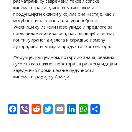
разматрани су савремени токови српске
кинематографије, институционални и
продукцијски оквири у којима она настаје, као и
могућности за њено даље унапређење.
Учесници су изнели нове увиде и предлоге за
превазилажење изазова, наглашавајући значај
континуираног дијалога и сарадње између
аутора, институција и продукцијског сектора.
Форум је, још једном, потврдио значај оваквих
сусрета као важног простора за размену идеја и
заједничко промишљање будућности
кинематографије у Србији.
Facebook
Viber
Reddit
Twitter
Email
LinkedIn
WhatsAp
Share