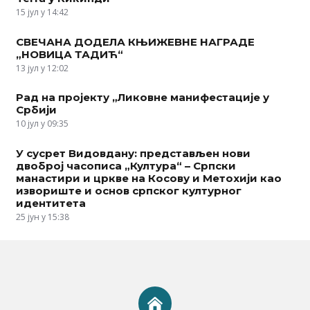
15 јул у 14:42
СВЕЧАНА ДОДЕЛА КЊИЖЕВНЕ НАГРАДЕ
„НОВИЦА ТАДИЋ“
13 јул у 12:02
Рад на пројекту „Ликовне манифестације у
Србији
10 јул у 09:35
У сусрет Видовдану: представљен нови
двоброј часописа „Култура“ – Српски
манастири и цркве на Косову и Метохији као
извориште и основ српског културног
идентитета
25 јун у 15:38