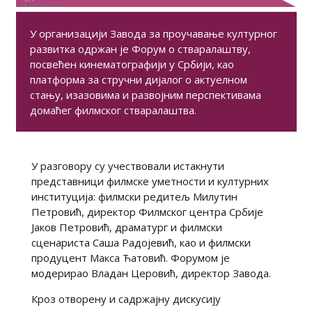
У организацији Завода за проучавање културног
развитка одржан је Форум о стваралаштву,
посвећен кинематографији у Србији, као
платформа за стручни дијалог о актуелном
стању, изазовима и развојним перспективама
домаћег филмског стваралаштва.
У разговору су учествовали истакнути
представници филмске уметности и културних
институција: филмски редитељ Милутин
Петровић, директор Филмског центра Србије
Јаков Петровић, драматург и филмски
сценариста Саша Радојевић, као и филмски
продуцент Макса Ћатовић. Форумом је
модерирао Владан Церовић, директор Завода.
Кроз отворену и садржајну дискусију