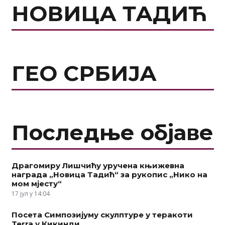
НОВИЦА ТАДИЋ
ГЕО СРБИЈА
Последње објаве
Драгомиру Лишчићу уручена књижевна
награда „Новица Тадић“ за рукопис „Нико на
мом мјесту“
17 јул у 14:04
Посета Симпозијуму скулптуре у теракоти
Terra у Кикинди