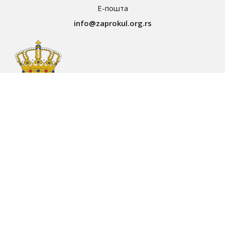
Е-пошта
info@zaprokul.org.rs
О Запрокулу
Завод за проучавање културног развитка (Запрокул) је