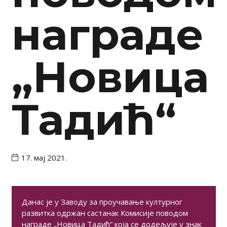
награде
„Новица
Тадић“
17. мај 2021.
Данас је у Заводу за проучавање културног
развитка одржан састанак Комисије поводом
награде „Новица Тадић“ која се додељује у знак