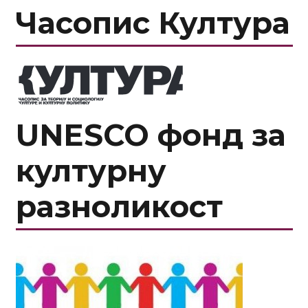
Часопис Култура
UNESCO фонд за
културну
разноликост