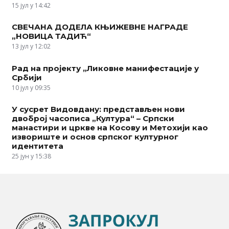
15 јул у 14:42
СВЕЧАНА ДОДЕЛА КЊИЖЕВНЕ НАГРАДЕ
„НОВИЦА ТАДИЋ“
13 јул у 12:02
Рад на пројекту „Ликовне манифестације у
Србији
10 јул у 09:35
У сусрет Видовдану: представљен нови
двоброј часописа „Култура“ – Српски
манастири и цркве на Косову и Метохији као
извориште и основ српског културног
идентитета
25 јун у 15:38