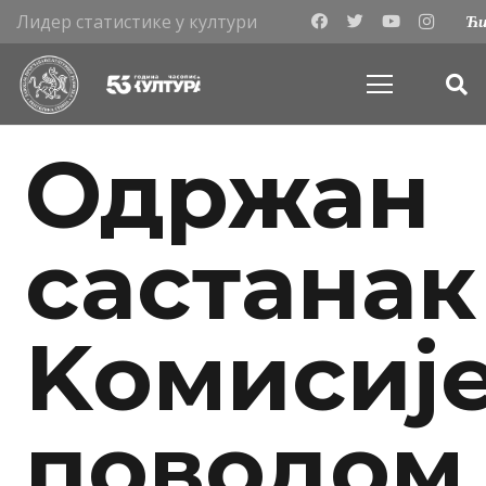
Лидер статистике у култури
Ћи
Одржан
састанак
Kомисиј
поводом