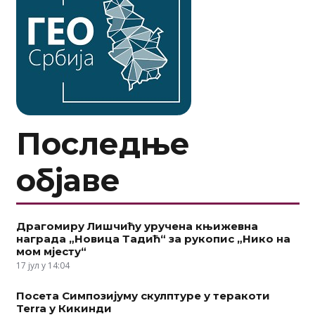
Последње
објаве
Драгомиру Лишчићу уручена књижевна
награда „Новица Тадић“ за рукопис „Нико на
мом мјесту“
17 јул у 14:04
Посета Симпозијуму скулптуре у теракоти
Terra у Кикинди