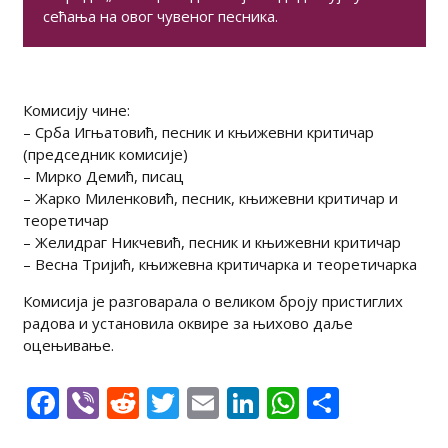
сећања на овог чувеног песника.
Комисију чине:
– Срба Игњатовић, песник и књижевни критичар
(председник комисије)
– Мирко Демић, писац
– Жарко Миленковић, песник, књижевни критичар и
теоретичар
– Желидраг Никчевић, песник и књижевни критичар
– Весна Тријић, књижевна критичарка и теоретичарка
Комисија је разговарала о великом броју пристиглих
радова и установила оквире за њихово даље
оцењивање.
Facebook
Viber
Reddit
Twitter
Email
LinkedIn
WhatsAp
Share