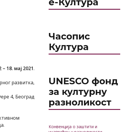
е-Култура
Часопис
Култура
2
– 1
8
.
мај
2021
.
UNESCO фонд
рног развитка,
за културну
Фере 4, Београд
разноликост
активном
а.
Конвенција о заштити и
унапређењу разноликости