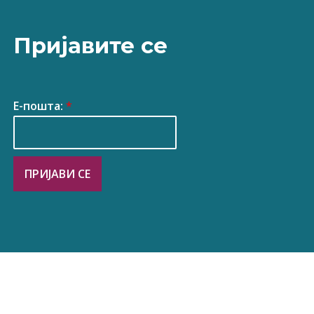
Пријавите се
Е-пошта:
*
ПРИЈАВИ СЕ
итка