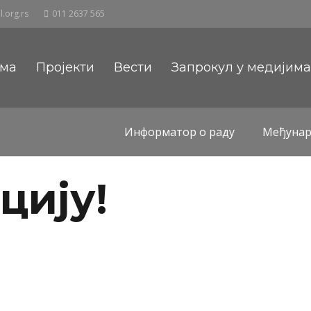
.org.rs
011 2637 565
ама
Пројекти
Вести
Запрокул у медијим
Информатор о раду
Међунар
цију!