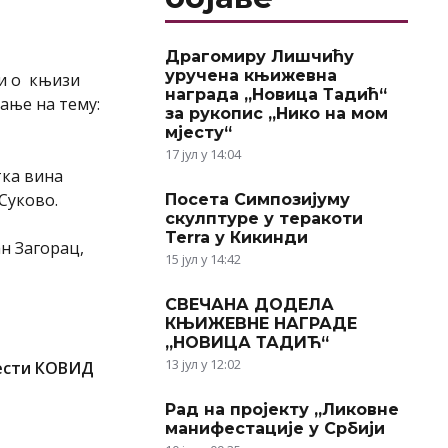
Драгомиру Лишчићу
уручена књижевна
и о књизи
награда „Новица Тадић“
ање на тему:
за рукопис „Нико на мом
мјесту“
17 јул у 14:04
тка вина
Суково.
Посета Симпозијуму
скулптуре у теракоти
Terra у Кикинди
н Загорац,
15 јул у 14:42
СВЕЧАНА ДОДЕЛА
КЊИЖЕВНЕ НАГРАДЕ
„НОВИЦА ТАДИЋ“
13 јул у 12:02
ести
КОВИД
Рад на пројекту „Ликовне
манифестације у Србији