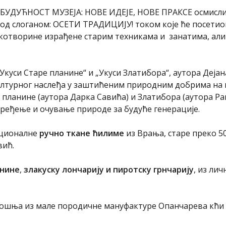
БУДУЋНОСТ МУЗЕЈА: НОВЕ ИДЕЈЕ, НОВЕ ПРАКСЕ осмисли
од слоганом: ОСЕТИ ТРАДИЦИЈУ! током које ће посетио
укотворине израђене старим техникама и занатима, али 
„Укуси Старе планине“ и „Укуси Златибора“, аутора Дејан
културног наслеђа у заштићеним природним добрима на
 планине (аутора Дарка Савића) и Златибора (аутора Ра
ређење и очување природе за будуће генерације.
иционалне
ручно ткане ћилиме
из Врања, старе преко 5
вић.
анине
,
злакуску лончарију и пиротску грнчарију
, из ли
ношња из мале породичне мануфактуре Опанчарева кћи 