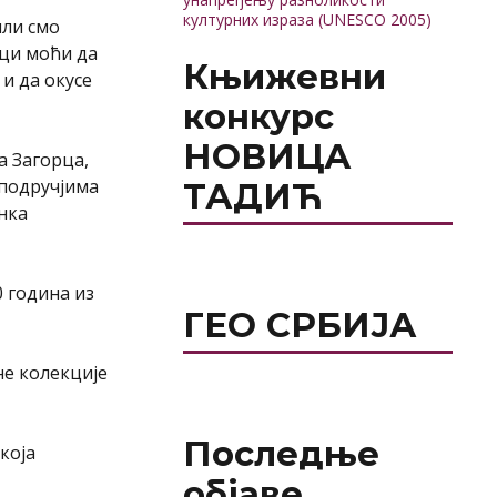
културних израза (UNESCO 2005)
ли смо
ци моћи да
Књижевни
и да окусе
конкурс
НОВИЦА
а Загорца,
 подручјима
ТАДИЋ
нка
0 година из
ГЕО СРБИЈА
чне колекције
Последње
која
објаве