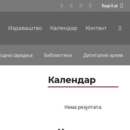
Ћир/Lat
а
Издаваштво
Календар
Контакт
одна сарадња
Библиотека
Дигитални архив
Календар
Нема резултата.