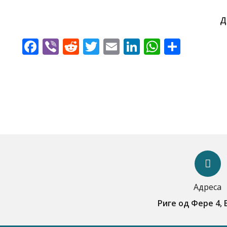
Д
Facebook
Viber
Reddit
Twitter
Email
LinkedIn
WhatsA
Share
Адреса
Риге од Фере 4,