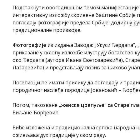
Подстакнути овогодишњом темом манифестације 
интерактивну изложбу скривене баштине Србије п
погледају фотографије предела Србије, додирну р
традиционалне производе.
Фотографије
из издања Завода: „Укуси Ђердапа“, 
приказане у склопу изложбе илуструју богатство 
око Ђердапа (аутора Ивана Светозаревића), Старе
Лазаревића) и представљају позив за њихово унап
Посетиоци ће имати прилику да погледају и трад
породичног наслеђа породице Јовановић – Ђорђе
Потом, такозване
„женске црепуље“ са Старе пл
Биљане Ђорђевић.
Биће изложена и традиционална српска народна 
оживљава дух традиције у свом раду.