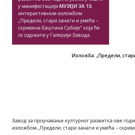
у манифестацији
МУЗЕЈИ ЗА 10
,
интерактивном изложбом
„Предели, стари занати и умећа –
скривена баштина Србије“ која ће
се одржати у Галерији Завода.
Изложба: „Предели, стари
Завод за проучавање културног развитка ове год
изложбом „Предели, стари занати и умећа – скриве