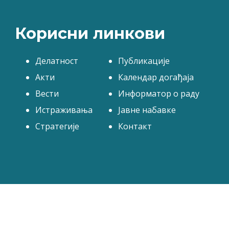
Корисни линкови
Делатност
Публикације
Акти
Календар догађаја
Вести
Информатор о раду
Истраживања
Јавне набавке
Стратегије
Контакт
 права задржана | Завод за проучавање културног разв