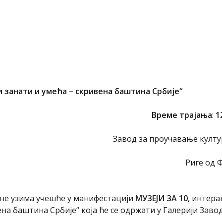
 занати и умећа – скривена баштина Србије“
Време трајања
:
1
Завод за проучавање култу
Риге од 
ине узима учешће у манифестацији
МУЗЕЈИ ЗА 10
, интер
на баштина Србије“ која ће се одржати у Галерији Завод