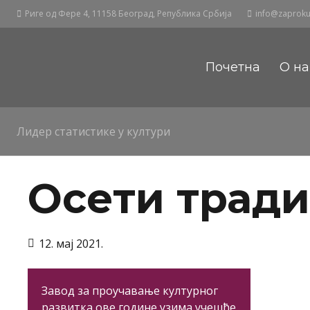
Риге од Фере 4, 11158 Београд, Република Србија
info@zaprokul
Почетна
О н
Лидер статистике у култури
Осети тради
12. мај 2021.
Завод за проучавање културног
развитка ове године узима учешће