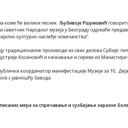
а коме ће велики песник
Љубивоје Ршумовић
говорит
ски саветник Народног музеја у Београду одржаће предав
јално културно наслеђе човечанства“.
ају традиционалне производе из свих делова Србије: пи
устрије Косановић и качкаваље и сиреве из Манастира 
ублички координатор манифестације Музеји за 10, Деја
осе с јавношћу Завода
описаних
мера за спречавање и сузбијање заразне бол