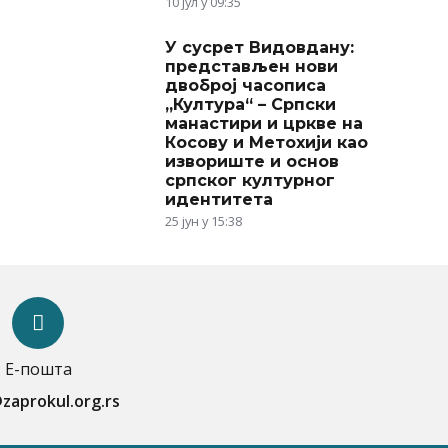
10 јул у 09:35
У сусрет Видовдану:
представљен нови
двоброј часописа
„Култура“ – Српски
манастири и цркве на
Косову и Метохији као
извориште и основ
српског културног
идентитета
25 јун у 15:38
Е-пошта
zaprokul.org.rs