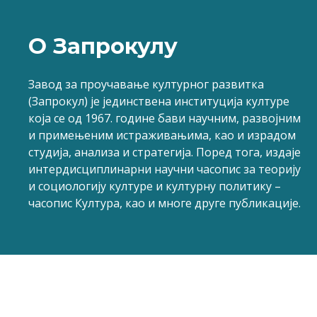
О Запрокулу
Завод за проучавање културног развитка
(Запрокул) је јединствена институција културе
која се од 1967. године бави научним, развојним
и примењеним истраживањима, као и израдом
студија, анализа и стратегија. Поред тога, издаје
интердисциплинарни научни часопис за теорију
и социологију културе и културну политику –
часопис Култура, као и многе друге публикације.
Сва