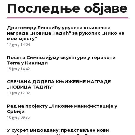
Последње објаве
Драгомиру Лишчићу уручена књижевна
награда „Новица Тадић“ за рукопис „Нико на
мом мјесту“
17 јул у 14:04
Посета Симпозијуму скулптуре у теракоти
Terra у Кикинди
15 јул у 14:42
СВЕЧАНА ДОДЕЛА КЊИЖЕВНЕ НАГРАДЕ
„НОВИЦА ТАДИЋ“
13 јул у 12:02
Рад на пројекту „Ликовне манифестације у
Србији
10 јул у 09:35
У сусрет Видовдану: представљен нови