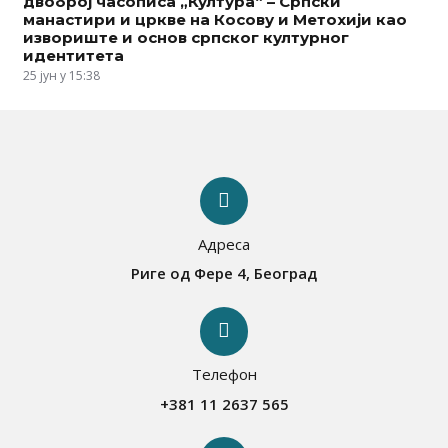
двоброј часописа „Култура“ – Српски
манастири и цркве на Косову и Метохији као
извориште и основ српског културног
идентитета
25 јун у 15:38
Адреса
Риге од Фере 4, Београд
Телефон
+381 11 2637 565