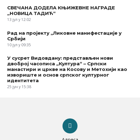
СВЕЧАНА ДОДЕЛА КЊИЖЕВНЕ НАГРАДЕ
„НОВИЦА ТАДИЋ“
13 јул у 12:02
Рад на пројекту „Ликовне манифестације у
Србији
10 јул у 09:35
У сусрет Видовдану: представљен нови
двоброј часописа „Култура“ – Српски
манастири и цркве на Косову и Метохији као
извориште и основ српског културног
идентитета
25 јун у 15:38
Адреса