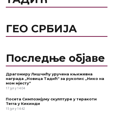
ГЕО СРБИЈА
Последње објаве
Драгомиру Лишчићу уручена књижевна
награда „Новица Тадић“ за рукопис „Нико на
мом мјесту“
17 јул у 14:04
Посета Симпозијуму скулптуре у теракоти
Terra у Кикинди
15 јул у 14:42