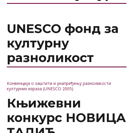
UNESCO фонд за
културну
разноликост
Конвенција о заштити и унапређењу разноликости
културних израза (UNESCO 2005)
Књижевни
конкурс НОВИЦА
ТАДИЋ