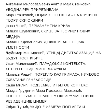
Ангелина Милосављевић Аулт и Маја Станковић,
УВОДНА РЕЧ ПРИРЕЂИВАЧА
Маја Станковић, ПОЈАМ КОНТЕКСТА – РАЗЛИЧИТИ
ТЕОРИЈСКИ ОКВИРИ
Јован Чекић, ПЕРМАНЕНТНА КРИЗА
Мишко Шуваковић, СКИЦЕ ЗА ТЕОРИЈУ НОВИХ
МЕДИЈА
Милан Радовановић, ДЕФИНИСАЊЕ ПОЈМА
УМЕТНОСТИ
Љубомир Маширевић, УТИЦАЈ ДИГИТАЛИЗАЦИЈЕ НА
БУДУЋНОСТ КЊИГЕ
Иван Миленковић, ПАРАДОКСИ КОНТЕКСТА:
ХЕТЕРОТОПИЈЕ МИШЕЛА ФУКОА
Милица Рашић, ПОРЕКЛО КАО ГРИМАСА: НИЧЕОВО
СХВАТАЊЕ ГЕНЕАЛОГИЈЕ
Саша Милић, ПОДЗЕМЉЕ И ЊЕГОВ КОНТЕКСТ
Маида Груден и Мара Прохаска Марковић,
КОНТЕКСТУАЛНЕ ПРАКСЕ У ОКВИРУ УМЕТНИЧКЕ
РЕЗИДЕНЦИЈЕ ЦИМЕР
Срђан Тунић, УКИJО-Е ИЗМЕЂУ ПОП АРТА И