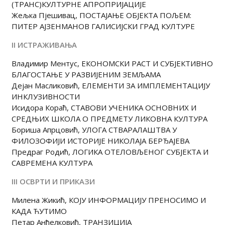
(ТРАНС)КУЛТУРНЕ АПРОПРИЈАЦИЈЕ
Жељка Пјешивац, ПОСТАЈАЊЕ ОБЈЕКТА ПОЉЕМ:
ПИТЕР АЈЗЕНМАНОВ ГАЛИСИЈСКИ ГРАД КУЛТУРЕ
II ИСТРАЖИВАЊА
Владимир Ментус, ЕКОНОМСКИ РАСТ И СУБЈЕКТИВНО
БЛАГОСТАЊЕ У РАЗВИЈЕНИМ ЗЕМЉАМА
Дејан Масликовић, ЕЛЕМЕНТИ ЗА ИМПЛЕМЕНТАЦИЈУ
ИНКЛУЗИВНОСТИ
Исидора Кораћ, СТАВОВИ УЧЕНИКА ОСНОВНИХ И
СРЕДЊИХ ШКОЛА О ПРЕДМЕТУ ЛИКОВНА КУЛТУРА
Бориша Апрцовић, УЛОГА СТВАРАЛАШТВА У
ФИЛОЗОФИЈИ ИСТОРИЈЕ НИКОЛАЈА БЕРЂАЈЕВА
Предраг Родић, ЛОГИКА ОТЕЛОВЉЕНОГ СУБЈЕКТА И
САВРЕМЕНА КУЛТУРА
III ОСВРТИ И ПРИКАЗИ
Милена Жикић, КOЈУ ИНФОРМАЦИЈУ ПРЕНОСИМО И
КАДА ЋУТИМО
Петар Анђелковић, ТРАНЗИЦИЈА