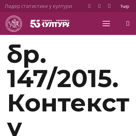
Лидер статистике у култури
Ћир
бр.
147/2015.
Контекст
у