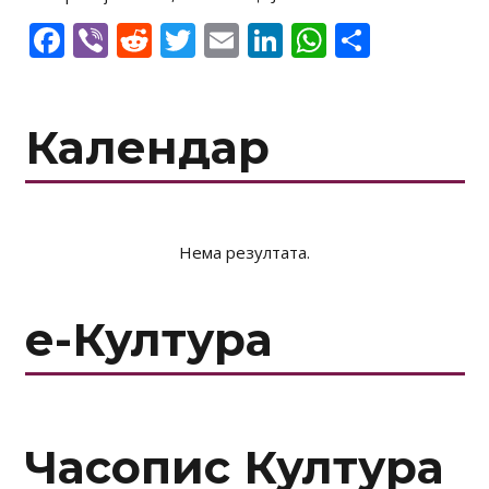
Facebook
Viber
Reddit
Twitter
Email
LinkedIn
WhatsAp
Share
Календар
Нема резултата.
е-Култура
Часопис Култура