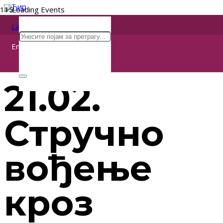
Ћир
Lat
« All Events
Eng
This event has passed.
21.02.
Стручно
вођење
кроз