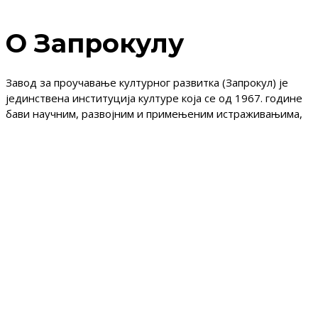
О Запрокулу
Завод за проучавање културног развитка (Запрокул) је
јединствена институција културе која се од 1967. године
бави научним, развојним и примењеним истраживањима,
као и израдом студија, анализа и стратегија. Поред тога,
издаје интердисциплинарни научни часопис за теорију и
социологију културе и културну политику – часопис
Култура, као и многе друге публикације.
Корисни линкови
Делатност
Акти
Вести