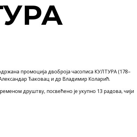
ТУРА
ће одржана промоција двоброја часописа КУЛТУРА (178–
Александар Ђаковац и др Владимир Коларић.
временом друштву, посвећено је укупно 13 радова, чији