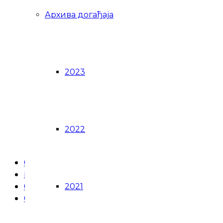
Архива догађаја
2023
2022
Google Calendar
iCalendar
Outlook 365
2021
Outlook Live