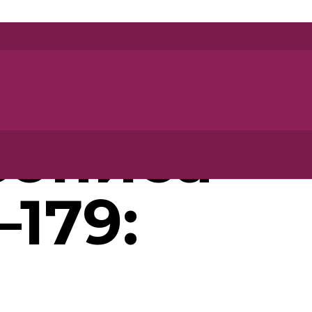
сописа
–179: