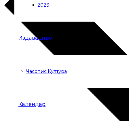
2023
Издаваштво
Часопис Култура
Календар