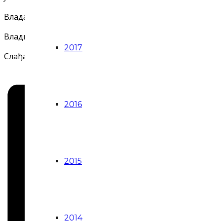
Владан Таталовић, Православни богословски факултет
Владимир Коларић, Завод за проучавање културног р
2017
Слађана Илић, главна уредница часописа
Култура
2016
2015
2014