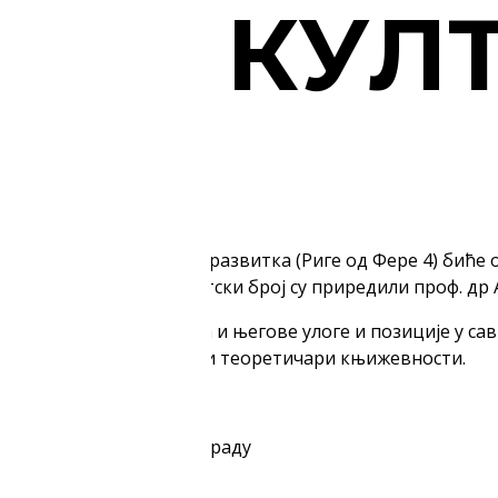
ЕНА КУЛ
ветова”
»
у за проучавање културног развитка (Риге од Фере 4) би
ЕМЕНА КУЛТУРА. Тематски број су приредили проф. др 
ре, тако и хришћанства и његове улоге и позиције у са
ри уметности и културе и теоретичари књижевности.
ет Универзитета у Београду