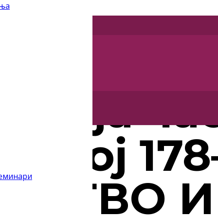
дња
моција ча
 број 178
семинари
НСТВО И