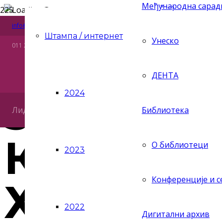
Међународна сара
Риге од Фере 4, 11158 Београд, Република Србија
Ћир
info@zaprokul.org.rs
Lat
« All Events
Штампа / интернет
Унеско
011 2637 565
Eng
This event has passed.
ДЕНТА
5.3. Про
2024
Лидер статистике у култури
Библиотека
КУЛТУРА,
О библиотеци
2023
Конференције и 
ХРИШЋА
2022
Дигитални архив