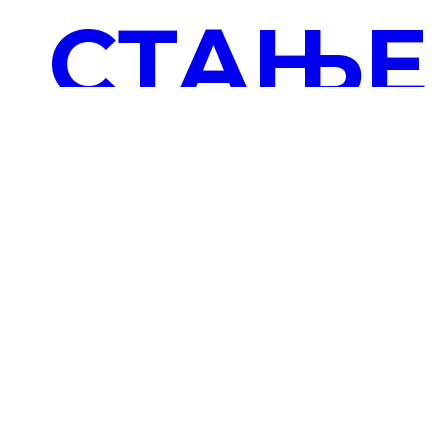
СТАЊЕ
И
ПЕРСП
4. децембар 2024. @ 12:00
-
14:00
Завод за проучавање културног развитка
Риге од
Фере 4, Београд