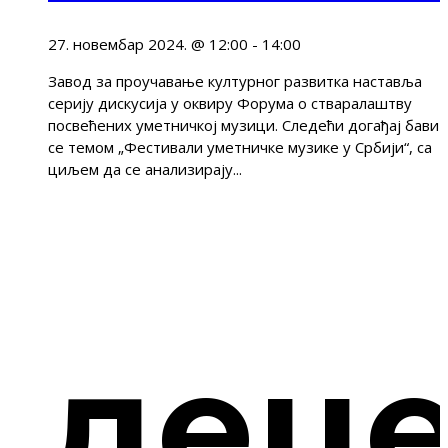
27. новембар 2024. @ 12:00
-
14:00
Завод за проучавање културног развитка наставља
серију дискусија у оквиру Форума о стваралаштву
посвећених уметничкој музици. Следећи догађај бави
се темом „Фестивали уметничке музике у Србији“, са
циљем да се анализирају...
дец