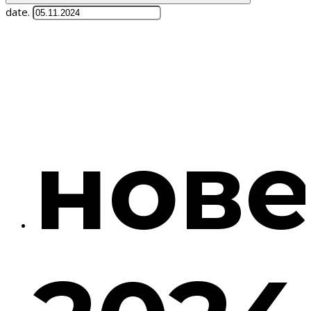
date.
нов