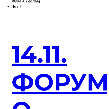
Фере 4, Београд
Чет
14
14.11.
ФОРУ