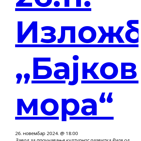
Изложб
,,Бајко
мора“
26. новембар 2024. @ 18:00
Завод за проучавање културног развитка
Риге од