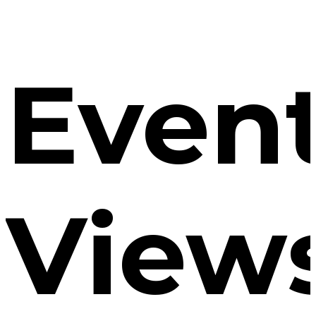
Even
View