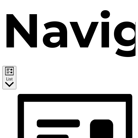
Navi
List