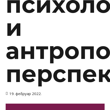
психол
и
антроп
перспек
19. фебруар 2022.