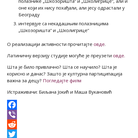
полазнике „Шкозоришта“ и „Школигрице“, али и
оне који их нису похађали, али јесу одрастали у
Београду
интервјуе са некадашњим полазницима
„Шкозоришта“ и „Школигрице“
О реализацији активности прочитајте
овде
.
Латиничну верзију студије могуће је преузети
овде.
Шта је било привлачно? Шта се научило? Шта је
корисно и данас? Зашто је културна партиципација
важна за децу?
Погледајте филм
Истраживачи: Биљана Јокић и Маша Вукановић
Facebook
Viber
Reddit