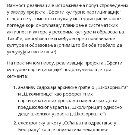
Важност реализације истраживања попут спроведених
у оквиру пројекта „Ефекти културне партиципације“
огледа се у томе што пружају интердисциплинарне
погледе који омогућавају планирање систематских
активности актера у ресорима културе и образовања.
Такође, омогућава се и међуресорно повезивање
културе и образовања (с тим што би оба требало да
укључују и васпитање).
На практичном нивоу, реализација пројекта „Ефекти
културне партиципације“ подразумевала је три
сегмента:
анализу садржаја архивске грађе о „Шкозоришта“
и „Школигрице“ као референтних
партиципативних програма намењених деци
предшколског узраста („Школигрица“) односно
деци школског узраста („Шкозориште“)
електронску анкету „Сећања на одрастање у
Београду“ која је обухватила некадашње