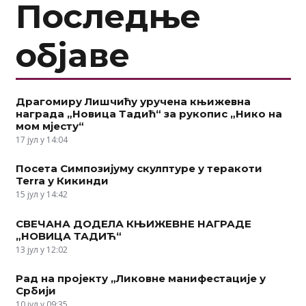
Последње
објаве
Драгомиру Лишчићу уручена књижевна
награда „Новица Тадић“ за рукопис „Нико на
мом мјесту“
17 јул у 14:04
Посета Симпозијуму скулптуре у теракоти
Terra у Кикинди
15 јул у 14:42
СВЕЧАНА ДОДЕЛА КЊИЖЕВНЕ НАГРАДЕ
„НОВИЦА ТАДИЋ“
13 јул у 12:02
Рад на пројекту „Ликовне манифестације у
Србији
10 јул у 09:35