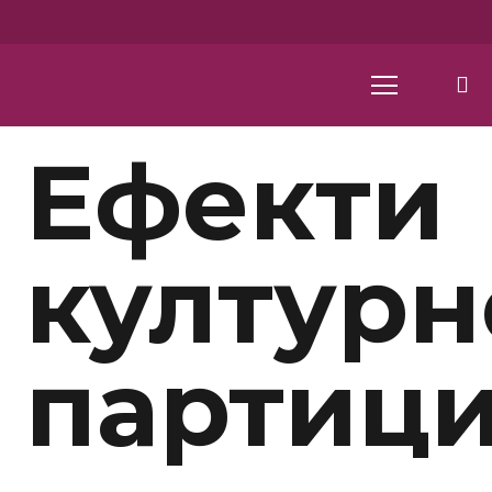
Ефекти
културн
партици