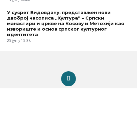
У сусрет Видовдану: представљен нови
двоброј часописа „Култура“ – Српски
манастири и цркве на Косову и Метохији као
извориште и основ српског културног
идентитета
25 јун у 15:38
Адреса
Риге од Фере 4, Београд
Телефон