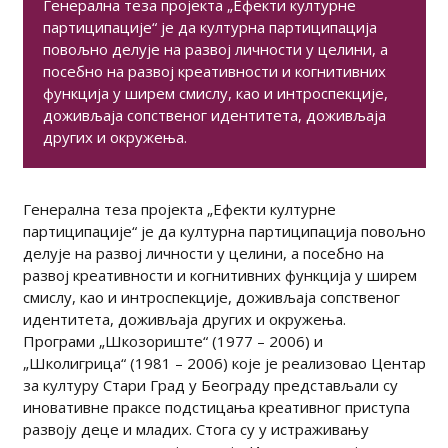
Генерална теза пројекта „Ефекти културне
партиципације“ је да културна партиципација
повољно делује на развој личности у целини, а
посебно на развој креативности и когнитивних
функција у ширем смислу, као и интроспекције,
доживљаја сопственог идентитета, доживљаја
других и окружења.
Генерална теза пројекта „Ефекти културне
партиципације“ је да културна партиципација повољно
делује на развој личности у целини, а посебно на
развој креативности и когнитивних функција у ширем
смислу, као и интроспекције, доживљаја сопственог
идентитета, доживљаја других и окружења.
Програми „Шкозориште“ (1977 – 2006) и
„Школигрица“ (1981 – 2006) које је реализовао Центар
за културу Стари Град у Београду представљали су
иновативне праксе подстицања креативног приступа
развоју деце и младих. Стога су у истраживању