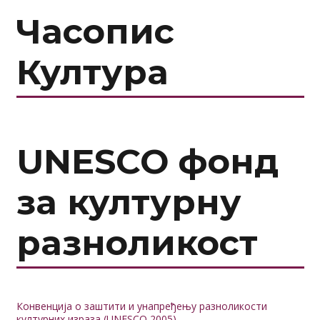
Часопис
Култура
UNESCO фонд
за културну
разноликост
Конвенција о заштити и унапређењу разноликости
културних израза (UNESCO 2005)