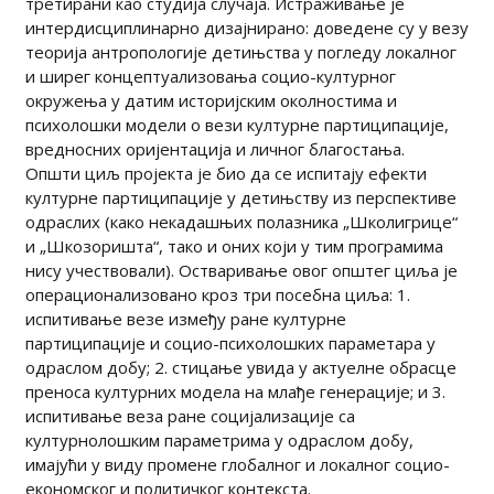
третирани као студија случаја. Истраживање је
интердисциплинарно дизајнирано: доведене су у везу
теорија антропологије детињства у погледу локалног
и ширег концептуализовања социо-културног
окружења у датим историјским околностима и
психолошки модели о вези културне партиципације,
вредносних оријентација и личног благостања.
Општи циљ пројекта је био да се испитају ефекти
културне партиципације у детињству из перспективе
одраслих (како некадашњих полазника „Школигрице“
и „Шкозоришта“, тако и оних који у тим програмима
нису учествовали). Остваривање овог општег циља је
операционализовано кроз три посебна циља: 1.
испитивање везе између ране културне
партиципације и социо-психолошких параметара у
одраслом добу; 2. стицање увида у актуелне обрасце
преноса културних модела на млађе генерације; и 3.
испитивање веза ране социјализације са
културнолошким параметрима у одраслом добу,
имајући у виду промене глобалног и локалног социо-
економског и политичког контекста.