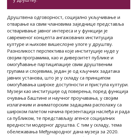
Друштвена одговорност, социјално укључивање и
отварање ка свим члановима заједнице представља
остваривање јавног интереса и у функцији је
савременог концепта ангажованих институција
културе и њихове вишеслојне улоге у друштву.
Разноликост перспектива које институције нуде у
својим програмима, као и диверзитет публике и
омогућавање партиципације свим друштвеним
групама и слојевима, један је од кључних задатака
јавних установа, што је у складу са принципом
омогућавања широке доступности и приступа култури.
Музеји као институције од поверења, поред функција
очувања баштине и научног проучавања, у својим
излагачким и аниматорским задацима располажу са
широком палетом начина презентација наслеђа и рада
са публиком, те представљају агенсе социјалних
вредности модерног друштва. С тим у складу, тема
обележавања Међународног дана музеја за 2020.