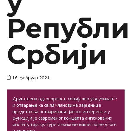
у
Републ
Србији
16. фебруар 2021.
Друштвена одговорност, социјално укључивање
и отварање ка свим члановима заједнице
представља остваривање јавног интереса и у
функцији је савременог концепта ангажованих
институција културе и њихове вишеслојне улоге
у друштву.