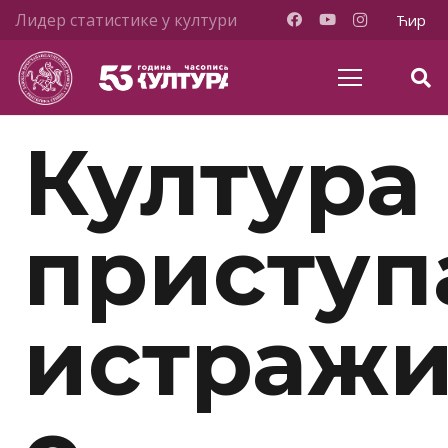
Лидер статистике у култури
Ћир
Култура
приступ
истраж