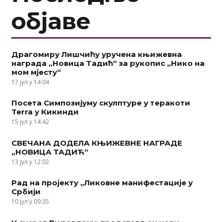
објаве
Драгомиру Лишчићу уручена књижевна
награда „Новица Тадић“ за рукопис „Нико на
мом мјесту“
17 јул у 14:04
Посета Симпозијуму скулптуре у теракоти
Terra у Кикинди
15 јул у 14:42
СВЕЧАНА ДОДЕЛА КЊИЖЕВНЕ НАГРАДЕ
„НОВИЦА ТАДИЋ“
13 јул у 12:02
Рад на пројекту „Ликовне манифестације у
Србији
10 јул у 09:35