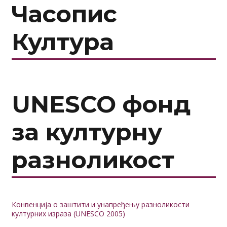
Часопис
Култура
UNESCO фонд
за културну
разноликост
Конвенција о заштити и унапређењу разноликости
културних израза (UNESCO 2005)