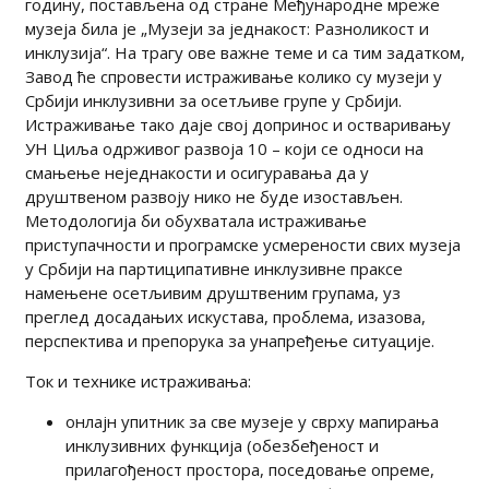
годину, постављена од стране Међународне мреже
музеја била је „Музеји за једнакост: Разноликост и
инклузија“. На трагу ове важне теме и са тим задатком,
Завод ће спровести истраживање колико су музеји у
Србији инклузивни за осетљиве групе у Србији.
Истраживање тако даје свој допринос и остваривању
УН Циља одрживог развоја 10 – који се односи на
смањење неједнакости и осигуравања да у
друштвеном развоју нико не буде изостављен.
Методологија би обухватала истраживање
приступачности и програмске усмерености свих музеја
у Србији на партиципативне инклузивне праксе
намењене осетљивим друштвеним групама, уз
преглед досадањих искустава, проблема, изазова,
перспектива и препорука за унапређење ситуације.
Ток и технике истраживања:
онлајн упитник за све музеје у сврху мапирања
инклузивних функција (обезбеђеност и
прилагођеност простора, поседовање опреме,