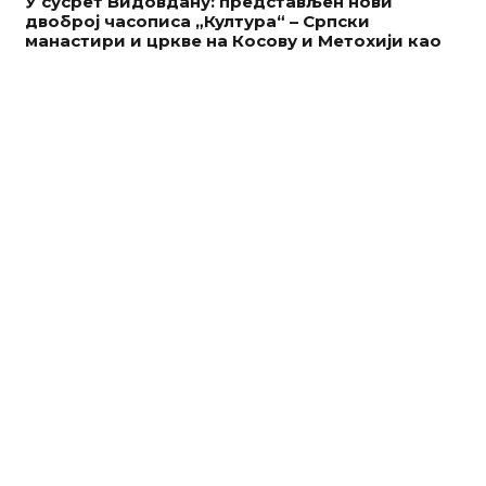
У сусрет Видовдану: представљен нови
двоброј часописа „Култура“ – Српски
манастири и цркве на Косову и Метохији као
извориште и основ српског културног
идентитета
25 јун у 15:38
Адреса
Риге од Фере 4, Београд
Телефон
+381 11 2637 565