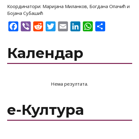
Координатори: Маријана Миланков, Богдана Опачић и
Бојана Субашић
Facebook
Viber
Reddit
Twitter
Email
LinkedIn
WhatsAp
Share
Календар
Нема резултата.
е-Култура