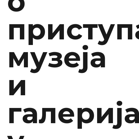
о
приступ
музеја
и
галериј