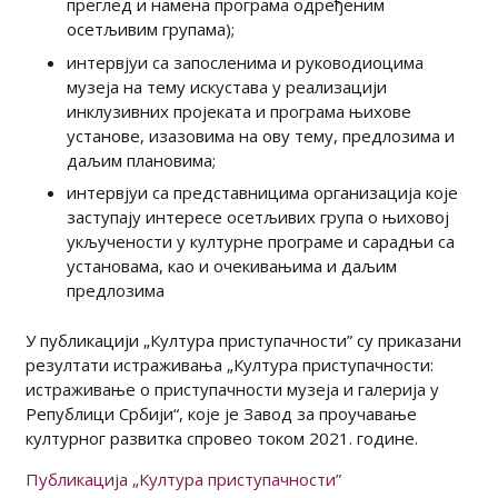
преглед и намена програма одређеним
осетљивим групама);
интервјуи са запосленима и руководиоцима
музеја на тему искустава у реализацији
инклузивних пројеката и програма њихове
установе, изазовима на ову тему, предлозима и
даљим плановима;
интервјуи са представницима организација које
заступају интересе осетљивих група о њиховој
укључености у културне програме и сарадњи са
установама, као и очекивањима и даљим
предлозима
У публикацији „Култура приступачности” су приказани
резултати истраживања „Култура приступачности:
истраживање о приступачности музеја и галерија у
Републици Србији“, које је Завод за проучавање
културног развитка спровео током 2021. године.
Публикација „Култура приступачности”