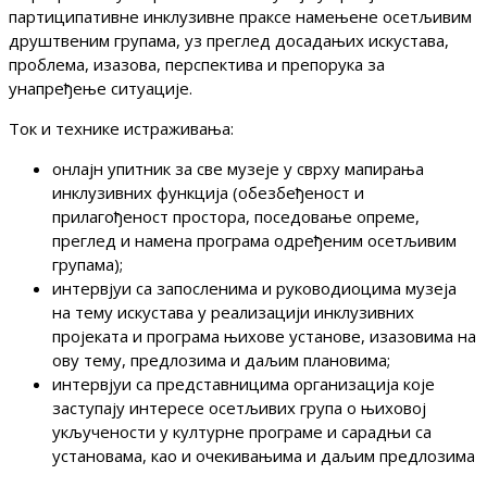
партиципативне инклузивне праксе намењене осетљивим
друштвеним групама, уз преглед досадањих искустава,
проблема, изазова, перспектива и препорука за
унапређење ситуације.
Ток и технике истраживања:
онлајн упитник за све музеје у сврху мапирања
инклузивних функција (обезбеђеност и
прилагођеност простора, поседовање опреме,
преглед и намена програма одређеним осетљивим
групама);
интервјуи са запосленима и руководиоцима музеја
на тему искустава у реализацији инклузивних
пројеката и програма њихове установе, изазовима на
ову тему, предлозима и даљим плановима;
интервјуи са представницима организација које
заступају интересе осетљивих група о њиховој
укључености у културне програме и сарадњи са
установама, као и очекивањима и даљим предлозима