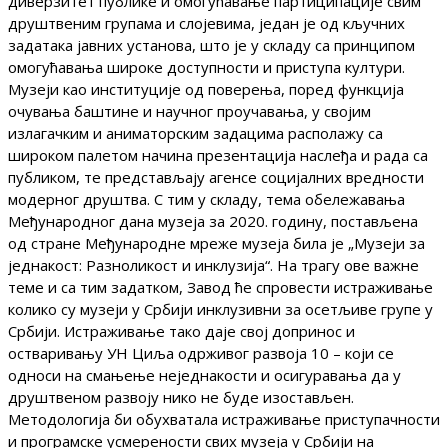
диверзитет публике и омогућавање партиципације свим
друштвеним групама и слојевима, један је од кључних
задатака јавних установа, што је у складу са принципом
омогућавања широке доступности и приступа култури.
Музеји као институције од поверења, поред функција
очувања баштине и научног проучавања, у својим
излагачким и аниматорским задацима располажу са
широком палетом начина презентација наслеђа и рада са
публиком, те представљају агенсе социјалних вредности
модерног друштва. С тим у складу, тема обележавања
Међународног дана музеја за 2020. годину, постављена
од стране Међународне мреже музеја била је „Музеји за
једнакост: Разноликост и инклузија“. На трагу ове важне
теме и са тим задатком, Завод ће спровести истраживање
колико су музеји у Србији инклузивни за осетљиве групе у
Србији. Истраживање тако даје свој допринос и
остваривању УН Циља одрживог развоја 10 – који се
односи на смањење неједнакости и осигуравања да у
друштвеном развоју нико не буде изостављен.
Методологија би обухватала истраживање приступачности
и програмске усмерености свих музеја у Србији на