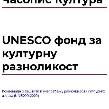
UNESCO фонд за
културну
разноликост
Конвенција о заштити и унапређењу разноликости културних
израза (UNESCO 2005)