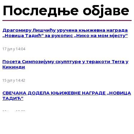
Последње објаве
Драгомиру Лишчићу уручена књижевна награда
„Новица Тадић“ за рукопис „Нико на мом мјесту“
17 јул у 14:04
Посета Симпозијуму скулптуре у теракоти Terra у
Кикинди
15 јул у 14:42
СВЕЧАНА ДОДЕЛА КЊИЖЕВНЕ НАГРАДЕ „НОВИЦА
ТАДИЋ“
13 јул у 12:02
Рад на пројекту „Ликовне манифестације у Србији