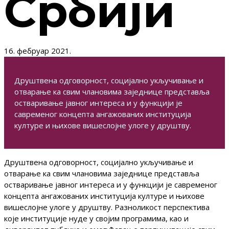
Србији
16. фебруар 2021.
Друштвена одговорност, социјално укључивање и
отварање ка свим члановима заједнице представља
остваривање јавног интереса и у функцији је
савременог концепта ангажованих институција
културе и њихове вишеслојне улоге у друштву.
Друштвена одговорност, социјално укључивање и
отварање ка свим члановима заједнице представља
остваривање јавног интереса и у функцији је савременог
концепта ангажованих институција културе и њихове
вишеслојне улоге у друштву. Разноликост перспектива
које институције нуде у својим програмима, као и