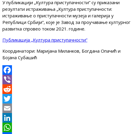
У публикацији „Култура приступачности” су приказани
резултати истраживања „Култура приступачности:
истраживање о приступачности музеја и галерија у
Републици Србији“, које је Завод за проучавање културног
развитка спровео током 2021. године.
Публикација „Култура приступачности”
Координатори: Маријана Миланков, Богдана Опачић и
Бојана Субашић
Facebook
Viber
Reddit
Twitter
Email
LinkedIn