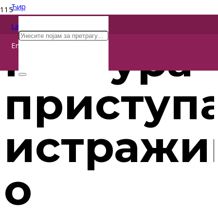
Ћир
Lat
Култура
Eng
приступа
истражи
о