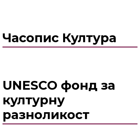
Часопис Култура
UNESCO фонд за
културну
разноликост