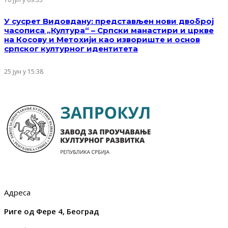
У сусрет Видовдану: представљен нови двоброј
часописа „Култура“ – Српски манастири и цркве
на Косову и Метохији као извориште и основ
српског културног идентитета
25 јун у 15:38
Адреса
Риге од Фере 4, Београд