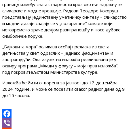
границу између сна и стварности кроз око ње надахнуте
сликарске и модне креације. Радови Теодоре Кокоруш
представљају јединствену уметничку синтезу – сликарство
и модни дизајн спајају се у „позоришне“ комаде који
истовремено зраче дечјом разиграношћу и носе дубоке
симболичке поруке.
„Бајковита мора“ осликава осећај преласка из света
детињства у свет одраслих – једнако фасцинантан и
застрашујући. Ова изузетна изложба реализована је у
оквиру програма „Млади у фокусу – моја прва изложба“,
под покровитељством Министарства културе.
Изложба ће бити отворена за јавност до 17. децембра
2024. године, и може се посетити сваког радног дана од 9
до 15 часова.
Facebook