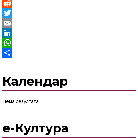
Viber
Reddit
Twitter
Email
LinkedIn
WhatsApp
Share
Календар
Нема резултата.
е-Култура