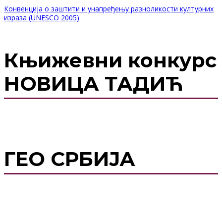
Конвенција о заштити и унапређењу разноликости културних
израза (UNESCO 2005)
Књижевни конкурс
НОВИЦА ТАДИЋ
ГЕО СРБИЈА