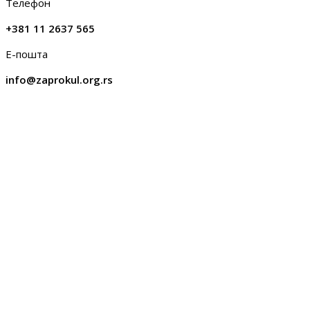
Телефон
+381 11 2637 565
Е-пошта
info@zaprokul.org.rs
О Запрокулу
Завод за проучавање културног развитка (Запрокул) је
јединствена институција културе која се од 1967. године
бави научним, развојним и примењеним истраживањима,
као и израдом студија, анализа и стратегија. Поред тога,
издаје интердисциплинарни научни часопис за теорију и