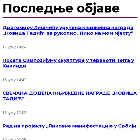
Последње објаве
Драгомиру Лишчићу уручена књижевна награда
„Новица Тадић“ за рукопис „Нико на мом мјесту“
17 јул у 14:04
Посета Симпозијуму скулптуре у теракоти Terra у
Кикинди
15 јул у 14:42
СВЕЧАНА ДОДЕЛА КЊИЖЕВНЕ НАГРАДЕ „НОВИЦА
ТАДИЋ“
13 јул у 12:02
Рад на пројекту „Ликовне манифестације у Србији
10 јул у 09:35