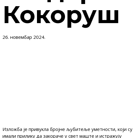
Кокоруш
26. новембар 2024.
У простору Завода за проучавање културног
развитка у Београду, свечано је отворена изложба
„Бајковита мора“ младe уметнице и студенткиње
Факултета ликовних уметности Теодоре Кокоруш.
Заједно са уметницом изложбу је отворила Драгана
Мартиновић, истраживач Завода.
Изложба је привукла бројне љубитеље уметности, који су
имали прилику да закораче у свет маште и истражују