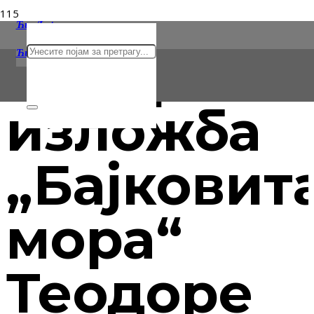
Ћир/Lat
Отворена
Ћирилица
Latinica
изложба
„Бајковит
мора“
Теодоре