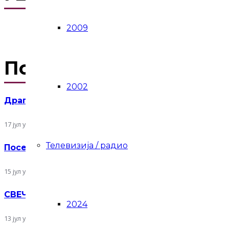
2009
Последње објаве
2002
Драгомиру Лишчићу уручена књижевна награда 
17 јул у 14:04
Телевизија / радио
Посета Симпозијуму скулптуре у теракоти Terra
15 јул у 14:42
СВЕЧАНА ДОДЕЛА КЊИЖЕВНЕ НАГРАДЕ „НОВИ
2024
13 јул у 12:02