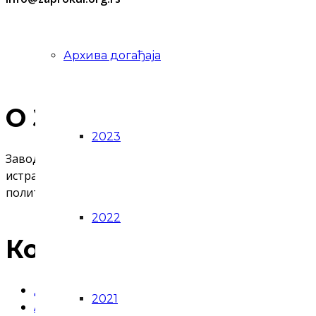
Архива догађаја
О Запрокулу
2023
Завод за проучавање културног развитка (Запрокул) је
истраживањима, као и израдом студија, анализа и стра
политику – часопис Култура, као и многе друге публика
2022
Корисни линкови
Делатност
2021
Акти