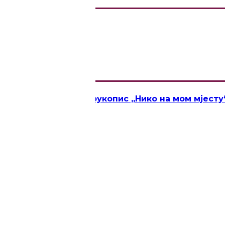
„Новица Тадић“ за рукопис „Нико на мом мјесту
 у Кикинди
ЦА ТАДИЋ“