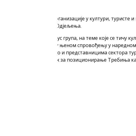
 анкета за установе и организације у култури, туристе 
м Скочајић, начелницом Одјељења.
 Требиња у форми фокус група, на теме које се тичу ку
ра које треба предузети у њеном спровођењу у наредно
 у култури, младима, као и представницима сектора ту
ратешких корака важних за позиционирање Требиња као