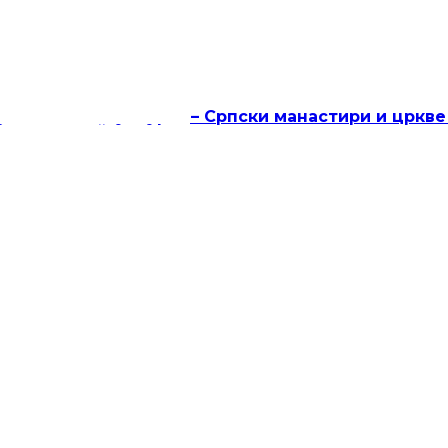
ји
часописа „Култура“ – Српски манастири и цркве