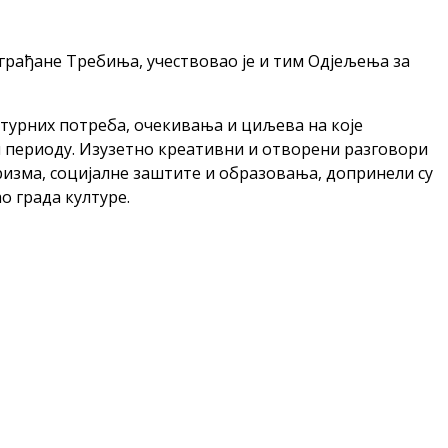
и грађане Требиња, учествовао је и тим Одјељења за
лтурних потреба, очекивања и циљева на које
м периоду. Изузетно креативни и отворени разговори
ризма, социјалне заштите и образовања, допринели су
 града културе.