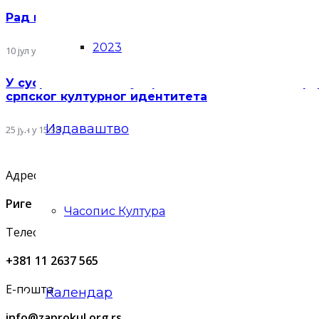
Рад на пројекту „Ликовне манифестације у Срби
2023
10 јул у 09:35
У сусрет Видовдану: представљен нови двоброј 
српског културног идентитета
Издаваштво
25 јун у 15:38
Адреса
Риге од Фере 4, Београд
Часопис Култура
Телефон
+381 11 2637 565
Е-пошта
Календар
info@zaprokul.org.rs