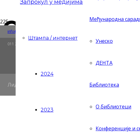
Запрокул у медијима
Сарадња За
Међународна сара
Риге од Фере 4, 11158 Београд, Република Србија
Ћир/Lat
info@zaprokul.org.rs
Штампа / интернет
Ћирилица
Latinic
на изради 
Унеско
011 2637 565
развоја
ДЕНТА
2024
Лидер статистике у култури
Библиотека
2. октобар 2025.
О библиотеци
2023
Завод за проучавање културног развитка наставља р
представницима локалне заједнице. Тим Завода, 
боравио је у Требињу, где је одржан састанак Радне
Конференције и 