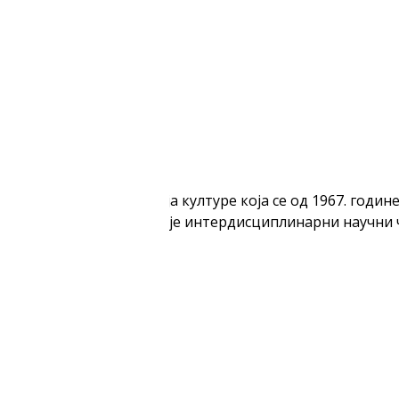
 јединствена институција културе која се од 1967. год
тегија. Поред тога, издаје интердисциплинарни научни ч
ције.