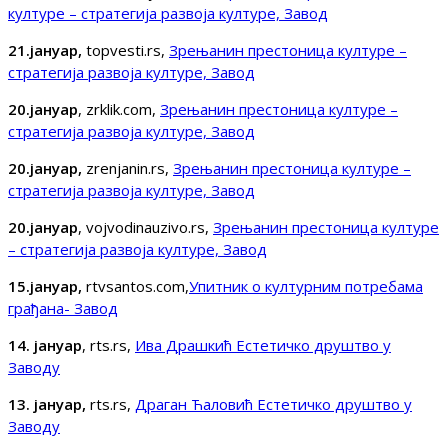
културе – стратегија развоја културе, Завод
21.јануар,
topvesti.rs,
Зрењанин престоница културе –
стратегија развоја културе, Завод
20.јануар
, zrklik.com,
Зрењанин престоница културе –
стратегија развоја културе, Завод
20.јануар,
zrenjanin.rs,
Зрењанин престоница културе –
стратегија развоја културе, Завод
20.јануар
, vojvodinauzivo.rs,
Зрењанин престоница културе
– стратегија развоја културе, Завод
15.јануар,
rtvsantos.com,
Упитник о културним потребама
грађана- Завод
14. јануар
, rts.rs,
Ива Драшкић Естетичко друштво у
Заводу
13. јануар,
rts.rs,
Драган Ћаловић Естетичко друштво у
Заводу