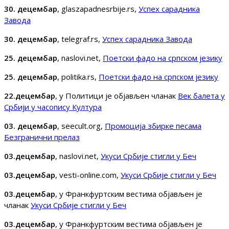
30. децембар
, glaszapadnesrbije.rs,
Успех сарадника
Завода
30. децембар
, telegraf.rs,
Успех сарадника Завода
25. децембар
, naslovi.net,
Поетски фадо на српском језику
25. децембар
, politika.rs,
Поетски фадо на српском језику
22.децембар
, у Политици је објављен чланак
Век балета у
Србији у часопису Култура
03. децембар
, seecult.org,
Промоција збирке песама
Безгранични прелаз
03.децембар
, naslovi.net,
Укуси Србије стигли у Беч
03.децембар
, vesti-online.com,
Укуси Србије стигли у Беч
03.децембар
, у Франкфуртским вестима објављен је
чланак
Укуси Србије стигли у Беч
03.децембар
, у Франкфуртским вестима објављен је