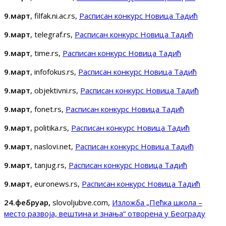
9.март
, filfak.ni.ac.rs,
Расписан конкурс Новица Тадић
9.март
, telegraf.rs,
Расписан конкурс Новица Тадић
9.март
, time.rs,
Расписан конкурс Новица Тадић
9.март
, infofokus.rs,
Расписан конкурс Новица Тадић
9.март
, objektivni.rs,
Расписан конкурс Новица Тадић
9.март
, fonet.rs,
Расписан конкурс Новица Тадић
9.март
, politika.rs,
Расписан конкурс Новица Тадић
9.март
, naslovi.net,
Расписан конкурс Новица Тадић
9.март
, tanjug.rs,
Расписан конкурс Новица Тадић
9.март
, euronews.rs,
Расписан конкурс Новица Тадић
24.фебруар,
slovoljubve.com,
Изложба „Пећка школа –
место развоја, вештина и знања“ отворена у Београду