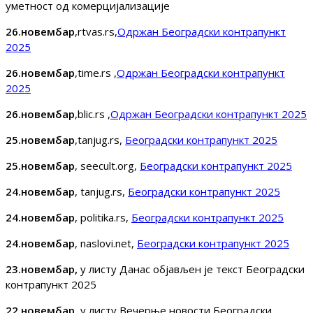
уметност од комерцијализације
26.новембар
,rtvas.rs,
Одржан Београдски контрапункт
2025
26.новембар
,time.rs ,
Одржан Београдски контрапункт
2025
26.новембар
,blic.rs ,
Одржан Београдски контрапункт 2025
25.новембар
,tanjug.rs,
Београдски контрапункт 2025
25.новембар
, seecult.org,
Београдски контрапункт 2025
24.новембар
, tanjug.rs,
Београдски контрапункт 2025
24.новембар
, politika.rs,
Београдски контрапункт 2025
24.новембар
, naslovi.net,
Београдски контрапункт 2025
23.новембар,
у листу Данас објављен је текст Београдски
контрапункт 2025
22.новембар,
у листу Вечерње новости Београдски