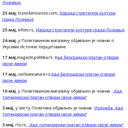
Лознице
25.мај,
loznickenovosti.com,
Израда стретегије културе
града Лознице
25.мај,
infolo.rs,
Израда стретегије културе града Лознице
24.мај
, у Политикином магазину објављен је чланак о
Укусима Источне Херцеговине
17.мај,
magazin.politika.rs ,К
ад београдски платан отвори
своје двери
17.мај,
serbiannature.rs,
Кад београдски платан отвори
своје двери
10.мај
, у Политикином магазину објављен је чланак
„Кад
топчидерски платан отвори своје двери“
3.мај,
у листу Политика објављен је чланак
Изложба „Кад
топчидерски платан отвори своје двери“
3.мај
, rts.rs, „
Кад топчидерски платан отвори своје двери“