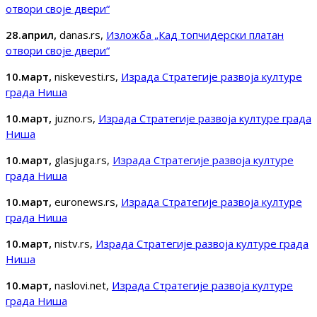
отвори своје двери“
28.април,
danas.rs,
Изложба „Кад топчидерски платан
отвори своје двери“
10.март,
niskevesti.rs,
Израда Стратегије развоја културе
града Ниша
10.март,
juzno.rs,
Израда Стратегије развоја културе града
Ниша
10.март,
glasjuga.rs,
Израда Стратегије развоја културе
града Ниша
10.март,
euronews.rs,
Израда Стратегије развоја културе
града Ниша
10.март,
nistv.rs,
Израда Стратегије развоја културе града
Ниша
10.март,
naslovi.net,
Израда Стратегије развоја културе
града Ниша