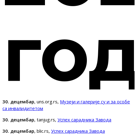
го
30. децембар
, uns.org.rs,
Музеји и галерије су и за особе
са инвалидитетом
30. децембар
, tanjug.rs,
Успех сарадника Завода
30. децембар
, blic.rs,
Успех сарадника Завода