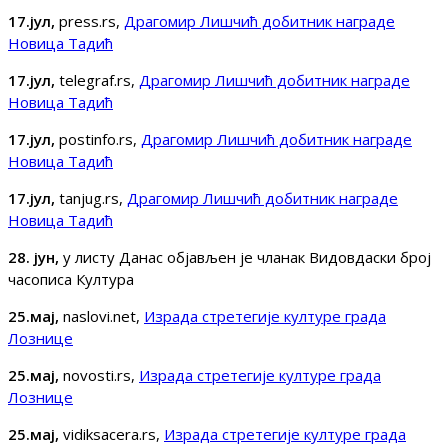
17.јул,
press.rs,
Драгомир Лишчић добитник награде
Новица Тадић
17.јул,
telegraf.rs,
Драгомир Лишчић добитник награде
Новица Тадић
17.јул,
postinfo.rs,
Драгомир Лишчић добитник награде
Новица Тадић
17.јул,
tanjug.rs,
Драгомир Лишчић добитник награде
Новица Тадић
28. јун,
у листу Данас објављен је чланак Видовдаски број
часописа Култура
25.мај,
naslovi.net,
Израда стретегије културе града
Лознице
25.мај,
novosti.rs,
Израда стретегије културе града
Лознице
25.мај,
vidiksacera.rs,
Израда стретегије културе града