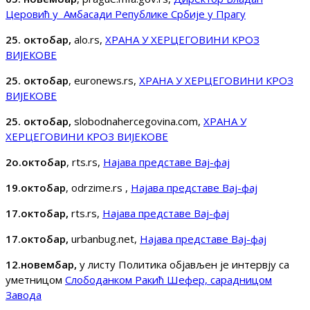
Церовић у Амбасади Републике Србије у Прагу
25. октобар,
alo.rs,
ХРАНА У ХЕРЦЕГОВИНИ КРОЗ
ВИЈЕКОВЕ
25. октобар
, euronews.rs,
ХРАНА У ХЕРЦЕГОВИНИ КРОЗ
ВИЈЕКОВЕ
25. октобар,
slobodnahercegovina.com,
ХРАНА У
ХЕРЦЕГОВИНИ КРОЗ ВИЈЕКОВЕ
2о.октобар
, rts.rs,
Најава представе Вај-фај
19.октобар
, odrzime.rs ,
Најава представе Вај-фај
17.октобар,
rts.rs,
Најава представе Вај-фај
17.октобар,
urbanbug.net,
Најава представе Вај-фај
12.новембар,
у листу Политика објављен је интервју са
уметницом
Слободанком Ракић Шефер, сарадницом
Завода