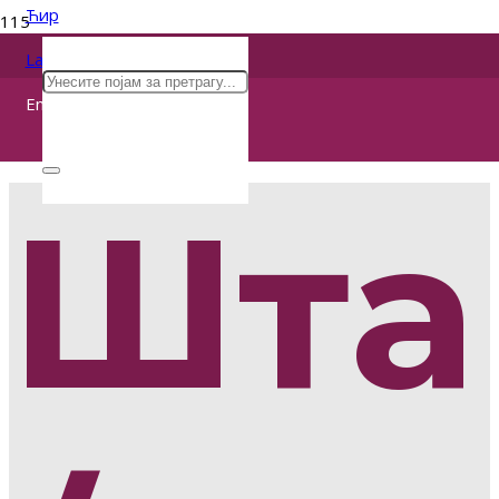
Ћир
Lat
Eng
Шта