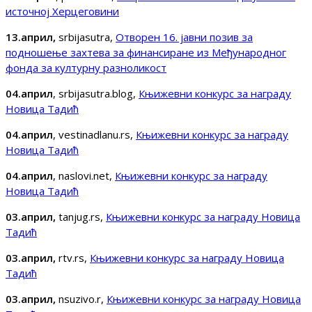
источној Херцеговини
13.април,
srbijasutra,
Отворен 16. јавни позив за
подношење захтева за финансиране из Међународног
фонда за културну разноликост
04.април
, srbijasutra.blog,
Књижевни конкурс за награду
Новица Тадић
04.април
, vestinadlanu.rs,
Књижевни конкурс за награду
Новица Тадић
04.април
, naslovi.net,
Књижевни конкурс за награду
Новица Тадић
03.април,
tanjug.rs,
Књижевни конкурс за награду Новица
Тадић
03.април,
rtv.rs,
Књижевни конкурс за награду Новица
Тадић
03.април,
nsuzivo.r,
Књижевни конкурс за награду Новица