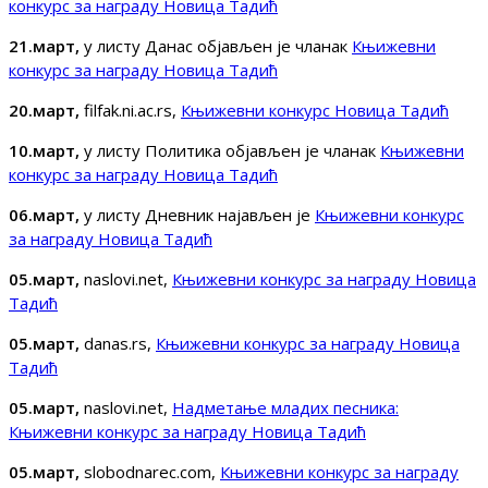
конкурс за награду Новица Тадић
21.март,
у листу Данас објављен је чланак
Књижевни
конкурс за награду Новица Тадић
20.март,
filfak.ni.ac.rs,
Књижевни конкурс Новица Тадић
10.март,
у листу Политика објављен је чланак
Књижевни
конкурс за награду Новица Тадић
06.март,
у листу Дневник најављен је
Књижевни конкурс
за награду Новица Тадић
05.март,
naslovi.net,
Књижевни конкурс за награду Новица
Тадић
05.март,
danas.rs,
Књижевни конкурс за награду Новица
Тадић
05.март,
naslovi.net,
Надметање младих песника:
Књижевни конкурс за награду Новица Тадић
05.март,
slobodnarec.com,
Књижевни конкурс за награду