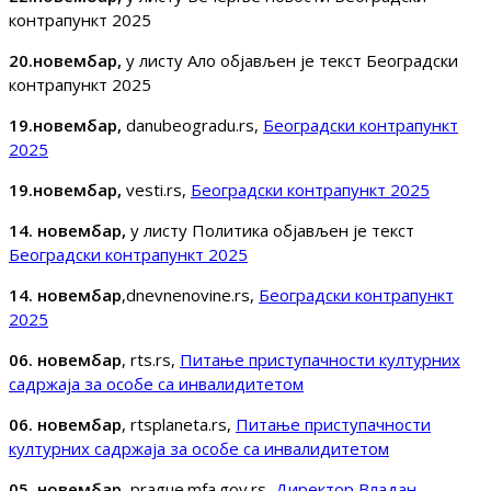
контрапункт 2025
20.новембар,
у листу Ало објављен је текст Београдски
контрапункт 2025
19.новембар,
danubeogradu.rs,
Београдски контрапункт
2025
19.новембар,
vesti.rs,
Београдски контрапункт 2025
14. новембар,
у листу Политика објављен је текст
Београдски контрапункт 2025
14. новембар
,dnevnenovine.rs,
Београдски контрапункт
2025
06. новембар
, rts.rs,
Питање приступачности културних
садржаја за особе са инвалидитетом
06. новембар
, rtsplaneta.rs,
Питање приступачности
културних садржаја за особе са инвалидитетом
05. новембар
, prague.mfa.gov.rs,
Директор Владан