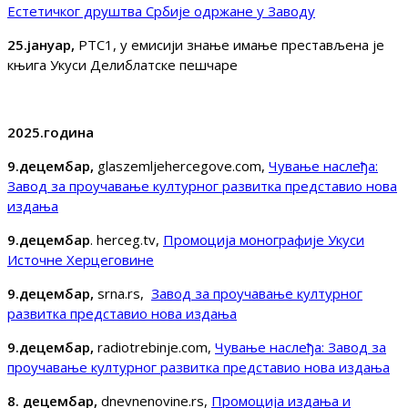
Естетичког друштва Србије одржане у Заводу
25.јануар,
РТС1, у емисији знање имање престављена је
књига Укуси Делиблатске пешчаре
2025.година
9.децембар,
glaszemljehercegove.com,
Чување наслеђа:
Завод за проучавање културног развитка представио нова
издања
9.децембар
. herceg.tv,
Промоција монографије Укуси
Источне Херцеговине
9.децембар,
srna.rs,
Завод за проучавање културног
развитка представио нова издања
9.децембар,
radiotrebinje.com,
Чување наслеђа: Завод за
проучавање културног развитка представио нова издања
8. децембар,
dnevnenovine.rs,
Промоција издања и