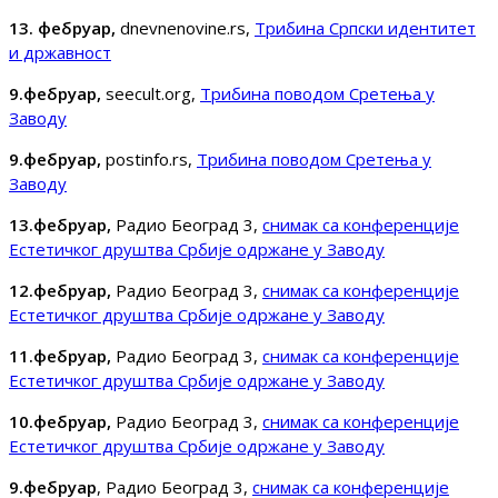
13. фебруар,
dnevnenovine.rs,
Трибина Српски идентитет
и државност
9.фебруар,
seecult.org,
Трибина поводом Сретења у
Заводу
9.фебруар,
postinfo.rs,
Трибина поводом Сретења у
Заводу
13.фебруар,
Радио Београд 3,
снимак са конференције
Естетичког друштва Србије одржане у Заводу
12.фебруар,
Радио Београд 3,
снимак са конференције
Естетичког друштва Србије одржане у Заводу
11.фебруар,
Радио Београд 3,
снимак са конференције
Естетичког друштва Србије одржане у Заводу
10.фебруар,
Радио Београд 3,
снимак са конференције
Естетичког друштва Србије одржане у Заводу
9.фебруар
, Радио Београд 3,
снимак са конференције