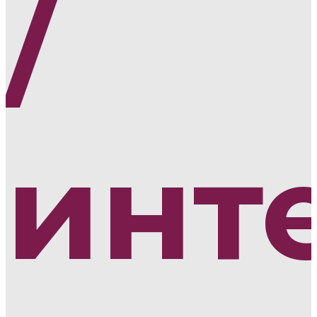
/
инт