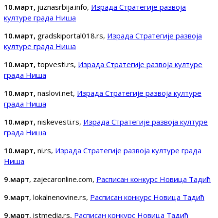
10.март,
juznasrbija.info,
Израда Стратегије развоја
културе града Ниша
10.март,
gradskiportal018.rs,
Израда Стратегије развоја
културе града Ниша
10.март,
topvesti.rs,
Израда Стратегије развоја културе
града Ниша
10.март,
naslovi.net,
Израда Стратегије развоја културе
града Ниша
10.март,
niskevesti.rs,
Израда Стратегије развоја културе
града Ниша
10.март,
ni.rs,
Израда Стратегије развоја културе града
Ниша
9.март
, zajecaronline.com,
Расписан конкурс Новица Тадић
9.март
, lokalnenovine.rs,
Расписан конкурс Новица Тадић
9.март
, istmedia.rs,
Расписан конкурс Новица Тадић