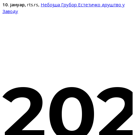
10. јануар,
rts.rs,
Небојша Грубор Естетичко друштво у
Заводу
202