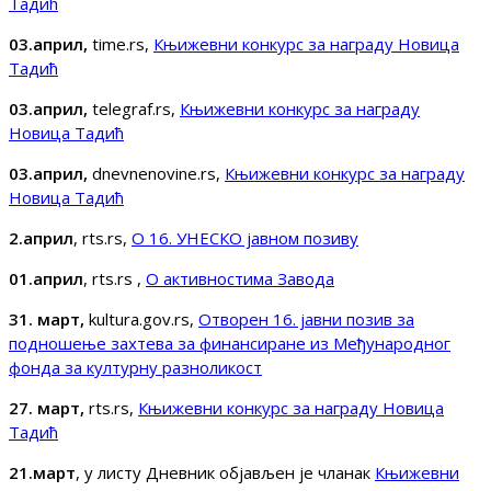
Тадић
03.април,
time.rs,
Књижевни конкурс за награду Новица
Тадић
03.април,
telegraf.rs,
Књижевни конкурс за награду
Новица Тадић
03.април,
dnevnenovine.rs,
Књижевни конкурс за награду
Новица Тадић
2.април
, rts.rs,
О 16. УНЕСКО јавном позиву
01.април
, rts.rs ,
О активностима Завода
31. март,
kultura.gov.rs,
Отворен 16. јавни позив за
подношење захтева за финансиране из Међународног
фонда за културну разноликост
27. март,
rts.rs,
Књижевни конкурс за награду Новица
Тадић
21.март
, у листу Дневник објављен је чланак
Књижевни