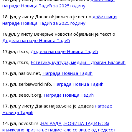
награде Новица Тадић за 2025.годину
18. јул,
у листу Данас објављена је вест о
добитници
награде Новица Тадић за 2025.годину
18.јул,
у листу Вечерње новости објављен је текст о
Додели награде Новица Тадић
17.јул,
rts.rs,
Додела награде Новица Тадић
17.јул,
rts.rs,
Естетика, култура, медији – Драган Ћаловић
17. јул,
naslovi.net,
Награда Новица Тадић
17. јул,
serbiaworld.info,
Награда Новица Тадић
17. јул,
seecult.org,
Награда Новица Тадић
17. јул,
у листу Данас најављена је додела
награде
Новица Тадић
14. јул,
novosti.rs ,
НАГРАДА „НОВИЦА ТАДИЋ“: За
књижевно признање надметало се више од педесет