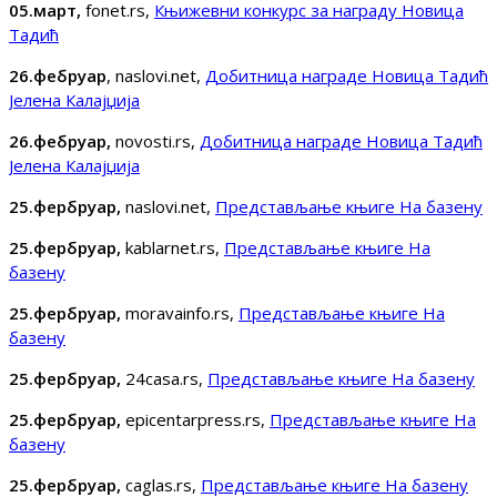
05.март,
fonet.rs,
Књижевни конкурс за награду Новица
Тадић
26.фебруар
, naslovi.net,
Добитница награде Новица Тадић
Јелена Калајџија
26.фебруар,
novosti.rs,
Добитница награде Новица Тадић
Јелена Калајџија
25.фербруар,
naslovi.net,
Представљање књиге На базену
25.фербруар,
kablarnet.rs,
Представљање књиге На
базену
25.фербруар,
moravainfo.rs,
Представљање књиге На
базену
25.фербруар,
24casa.rs,
Представљање књиге На базену
25.фербруар,
epicentarpress.rs,
Представљање књиге На
базену
25.фербруар,
caglas.rs,
Представљање књиге На базену