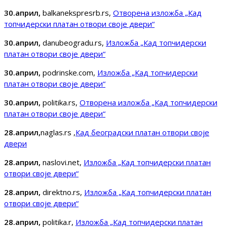
30.април,
balkanekspresrb.rs,
Отворена изложба „Кад
топчидерски платан отвори своје двери“
30.април,
danubeogradu.rs,
Изложба „Кад топчидерски
платан отвори своје двери“
30.април,
podrinske.com,
Изложба „Кад топчидерски
платан отвори своје двери“
30.април,
politika.rs,
Отворена изложба „Кад топчидерски
платан отвори своје двери“
28.април,
naglas.rs ,
Кад београдски платан отвори своје
двери
28.април,
naslovi.net,
Изложба „Кад топчидерски платан
отвори своје двери“
28.април,
direktno.rs,
Изложба „Кад топчидерски платан
отвори своје двери“
28.април,
politika.r,
Изложба „Кад топчидерски платан