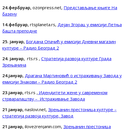
24.фербруар,
ozonpress.net,
Представљање књиге На
базену
14.фебруар,
rtsplaneta.rs,
Дејан Згорац у емисији Летња
башта преподне
25. јануар,
Богдана Опачић у емисији Дневни магазин
културе – Радио Београд 2
24. јануар,
rts.rs ,
Стратегија развоја културе Града
Зрењанина
24.јануар,
Драгана Мартиновић о истраживању Завода у
емисији Знакови – Радио Београд 2
23.јануар,
rts.rs ,
Идендитети жене у савременом
стрваралаштву – Истраживање Завода
21.јануар,
naslovi.net,
Зрењанин престоница културе –
стратегија развоја културе, Завод
21.јануар,
ilovezrenjanin.com,
Зрењанин престоница