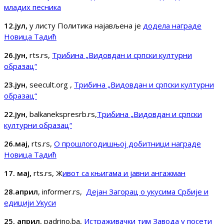
младих песника
12.јул,
у листу Политика најављена је
додела награде
Новица Тадић
26.јун,
rts.rs,
Трибина „Видовдан и српски културни
образац“
23.јун
, seecult.org ,
Трибина „Видовдан и српски културни
образац“
22.јун
, balkanekspresrb.rs,
Трибина „Видовдан и српски
културни образац“
26.мај,
rts.rs,
О прошлогодишњој добитници награде
Новица Тадић
17. мај,
rts.rs, Ж
ивот са књигама и јавни ангажман
28.април
, informer.rs,
Дејан Загорац о укусима Србије и
едицији Укуси
25. април
, padrino.ba,
Истраживачки тим Завода у посети