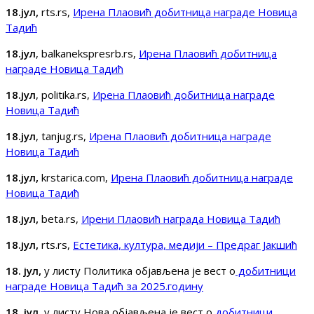
18.јул,
rts.rs,
Ирена Плаовић добитница награде Новица
Тадић
18.јул
, balkanekspresrb.rs,
Ирена Плаовић добитница
награде Новица Тадић
18.јул
, politika.rs,
Ирена Плаовић добитница награде
Новица Тадић
18.јул
, tanjug.rs,
Ирена Плаовић добитница награде
Новица Тадић
18.јул,
krstarica.com,
Ирена Плаовић добитница награде
Новица Тадић
18.јул,
beta.rs,
Ирени Плаовић награда Новица Тадић
18.јул,
rts.rs,
Естетика, култура, медији – Предраг Јакшић
18. јул,
у листу Политика објављена је вест о
добитници
награде Новица Тадић за 2025.годину
18. јул
, у листу Нова објављена је вест о
добитници