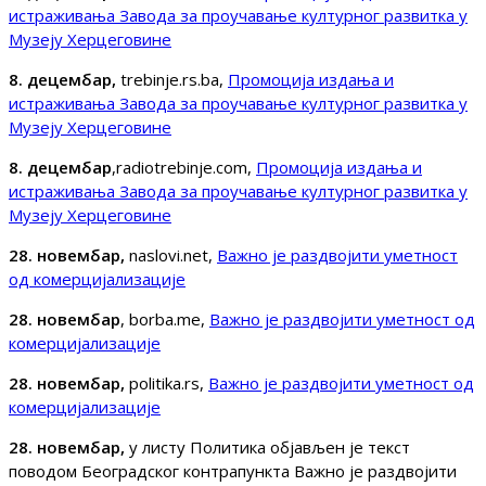
истраживања Завода за проучавање културног развитка у
Музеју Херцеговине
8. децембар,
trebinje.rs.ba,
Промоција издања и
истраживања Завода за проучавање културног развитка у
Музеју Херцеговине
8. децембар
,radiotrebinje.com,
Промоција издања и
истраживања Завода за проучавање културног развитка у
Музеју Херцеговине
28. новембар,
naslovi.net,
Важно је раздвојити уметност
од комерцијализације
28. новембар
, borba.me,
Важно је раздвојити уметност од
комерцијализације
28. новембар,
politika.rs,
Важно је раздвојити уметност од
комерцијализације
28. новембар,
у листу Политика објављен је текст
поводом Београдског контрапункта Важно је раздвојити