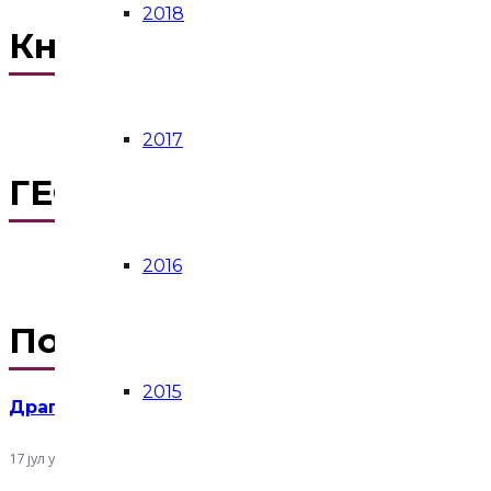
2018
Књижевни конкурс НОВ
2017
ГЕО СРБИЈА
2016
Последње објаве
2015
Драгомиру Лишчићу уручена књижевна награда 
17 јул у 14:04