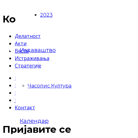
2023
Корисни линкови
Делатност
Акти
Издаваштво
Вести
Истраживања
Стратегије
Публикације
Календар догађаја
Часопис Култура
Информатор о раду
Јавне набавке
Контакт
Календар
Пријавите се