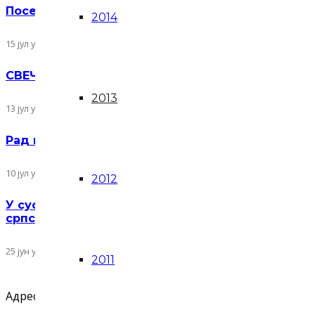
Посета Симпозијуму скулптуре у теракоти Terra
2014
15 јул у 14:42
СВЕЧАНА ДОДЕЛА КЊИЖЕВНЕ НАГРАДЕ „НОВИ
2013
13 јул у 12:02
Рад на пројекту „Ликовне манифестације у Срби
10 јул у 09:35
2012
У сусрет Видовдану: представљен нови двоброј 
српског културног идентитета
25 јун у 15:38
2011
Адреса