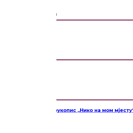
ИЦА ТАДИЋ
„Новица Тадић“ за рукопис „Нико на мом мјесту