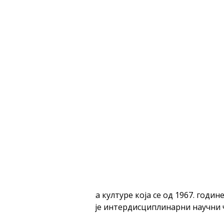
 јединствена институција културе која се од 1967. год
тегија. Поред тога, издаје интердисциплинарни научни ч
ције.