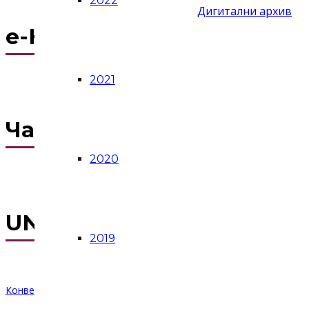
2022
Дигитални архив
е-Култура
2021
Часопис Култура
2020
UNESCO фонд за културн
2019
Конвенција о заштити и унапређењу разноликости културних и