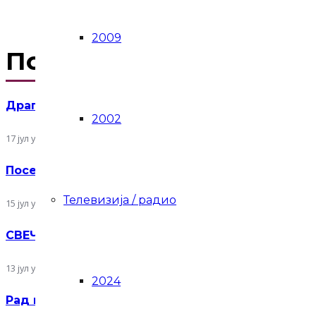
2009
Последње објаве
Драгомиру Лишчићу уручена књижевна награда 
2002
17 јул у 14:04
Посета Симпозијуму скулптуре у теракоти Terra
Телевизија / радио
15 јул у 14:42
СВЕЧАНА ДОДЕЛА КЊИЖЕВНЕ НАГРАДЕ „НОВИ
13 јул у 12:02
2024
Рад на пројекту „Ликовне манифестације у Срби