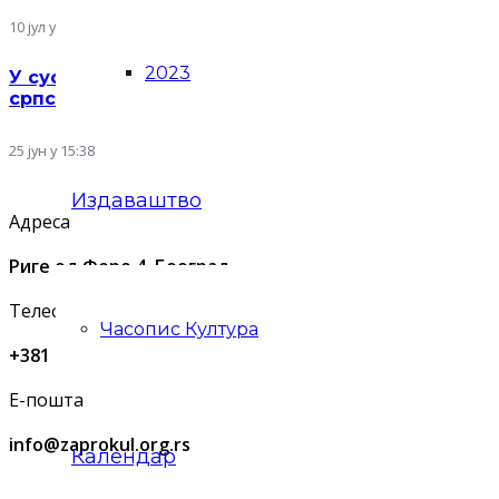
10 јул у 09:35
2023
У сусрет Видовдану: представљен нови двоброј 
српског културног идентитета
25 јун у 15:38
Издаваштво
Адреса
Риге од Фере 4, Београд
Телефон
Часопис Култура
+381 11 2637 565
Е-пошта
info@zaprokul.org.rs
Календар