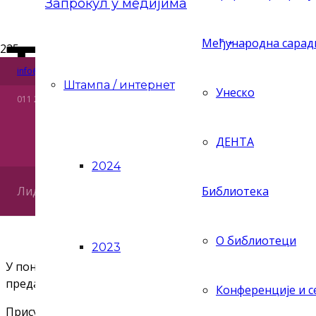
Запрокул у медијима
ТРИБИНА „
Међународна сара
Риге од Фере 4, 11158 Београд, Република Србија
Ћир
info@zaprokul.org.rs
Lat
Штампа / интернет
ПРАВА, ТЕ
Унеско
011 2637 565
Eng
КРЕАТИВНЕ
ДЕНТА
2024
Лидер статистике у култури
Библиотека
24. децембар 2018.
О библиотеци
2023
У понедељак, 24. децембра 2018. Организација за ост
предавање на тему ауторских права.
Конференције и 
Присутнима су се обратили: др Вук Вукићевић, дирек