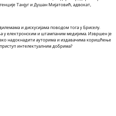
генције Танјуг и Душан Мијатовић, адвокат,
 дилемама и дискусијама поводом тога у Бриселу.
ња у електронским и штампаним медијима. Извршен је
: Како надокнадити ауторима и издавачима коришћење
 приступ интелектуалним добрима?