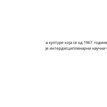
 јединствена институција културе која се од 1967. год
тегија. Поред тога, издаје интердисциплинарни научни ч
ције.