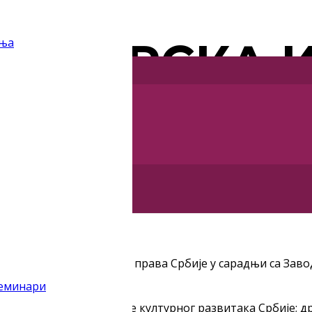
АУТОРСКА 
дња
МЕЉ РАЗВО
 ИНДУСТРИ
варивање репрографских права Србије у сарадњи са Зав
семинари
тор Завода за проучавање културног развитака Србије;