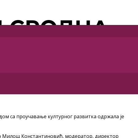
И СРОДНА
ЈА
ЈЕ“
одом са проучавање културног развитка одржала је
 др Милош Константиновић, модератор, директор