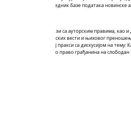
ије; Небојша Берец, уредник базе података новинске а
нске регулативе ЕУ у вези са ауторским правима, као и
ену информисања, агенцијских вести и њиховог преноше
их права у библиотечкој пракси са дискусијом на тему
оток идеја, демократско право грађанина на слободан