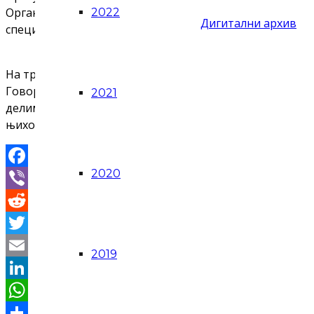
Организације за остваривање репрографских права Срб
2022
Дигитални архив
специјализован за област ауторских и сродних права.
На трибини је било речи о најновијим предлозима зако
Говорници су се осврнули и на ауторска права у дом
2021
делимичан увид у европску праксу регулисања ауторск
њихових добара, а истовремено задржати слободан пр
2020
Facebook
Viber
Reddit
Twitter
2019
Email
LinkedIn
WhatsApp