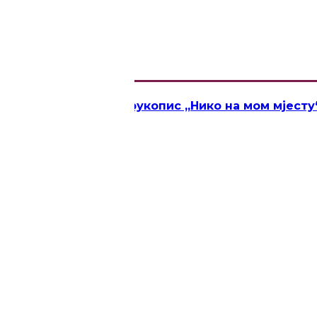
„Новица Тадић“ за рукопис „Нико на мом мјесту
 у Кикинди
ЦА ТАДИЋ“
ји