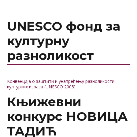
UNESCO фонд за
културну
разноликост
Конвенција о заштити и унапређењу разноликости
културних израза (UNESCO 2005)
Књижевни
конкурс НОВИЦА
ТАДИЋ