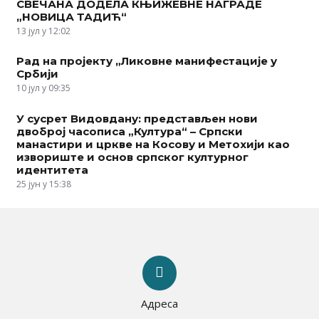
СВЕЧАНА ДОДЕЛА КЊИЖЕВНЕ НАГРАДЕ
„НОВИЦА ТАДИЋ“
13 јул у 12:02
Рад на пројекту „Ликовне манифестације у
Србији
10 јул у 09:35
У сусрет Видовдану: представљен нови
двоброј часописа „Култура“ – Српски
манастири и цркве на Косову и Метохији као
извориште и основ српског културног
идентитета
25 јун у 15:38
Адреса