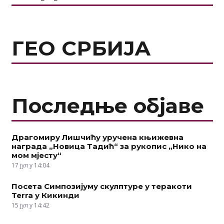
ГЕО СРБИЈА
Последње објаве
Драгомиру Лишчићу уручена књижевна
награда „Новица Тадић“ за рукопис „Нико на
мом мјесту“
17 јул у 14:04
Посета Симпозијуму скулптуре у теракоти
Terra у Кикинди
15 јул у 14:42