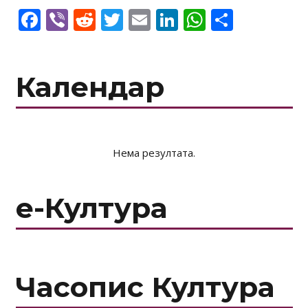
Facebook
Viber
Reddit
Twitter
Email
LinkedIn
WhatsAp
Share
Календар
Нема резултата.
е-Култура
Часопис Култура