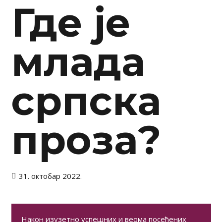
Где је
млада
српска
проза?
31. октобар 2022.
Након изузетно успешних и веома посећених