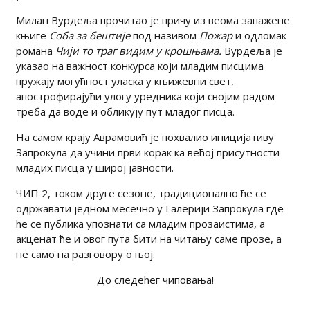
Милан Вурдеља прочитао је причу из веома запажене
књиге
Соба за бештије
под називом
Пожар
и одломак
романа
Чији то траг видим у крошњама
.
Вурдеља је
указао на важност конкурса који младим писцима
пружају могућност уласка у књижевни свет,
апострофирајући улогу уредника који својим радом
треба да воде и обликују пут младог писца.
На самом крају Аврамовић је похвалио иницијативу
Запрокула да учини први корак ка већој присутности
младих писца у широј јавности.
ЧИП 2, током друге сезоне, традиционално ће се
одржавати једном месечно у Галерији Запрокула где
ће се публика упознати са младим прозаистима, а
акценат ће и овог пута бити на читању саме прозе, а
не само на разговору о њој.
До следећег чиповања!