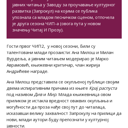
јавних читања у Заводу за проучавање културног
развитка (Запрокул) на којима се публика
упознала са младом песничком сценом, отпочела
је друга сезона ЧИП-а (овога пута у новом
значењу Читај И Прозу).
Гости првог ЧИП2, у новој сезони, били су
талентовани млади прозаисти: Aна Милош и Милан
Вурдеља, а јавним читањем модерирао је Марко
Аврамовић, књижевни критичар, члан жирија
Андрићеве награде.
Aна Милош представила се окупљеној публици својим
двема испиративним причама из књиге
Крај распуста
под називом
Див
и
Мир
. Млада књижевница овом
приликом је истакла вредност оваквих окупљања и
могућности да проза нађе свој пут до читалаца,
исказавши велику захвалност Запрокулу на прилици да
нови, млади аутори буду препознати у културној
јавности.