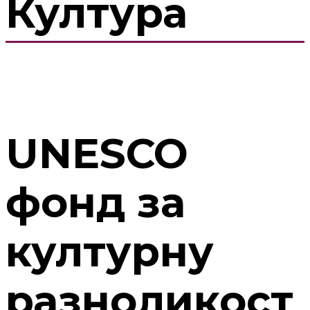
Култура
UNESCO
фонд за
културну
разноликост