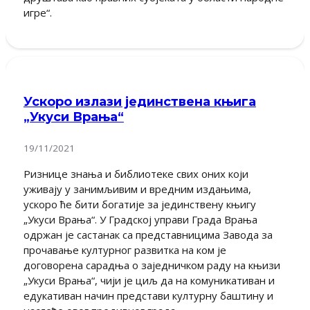
игре“.
Ускоро излази јединствена књига
„Укуси Врања“
19/11/2021
Ризнице знања и библиотеке свих оних који
уживају у занимљивим и вредним издањима,
ускоро ће бити богатије за јединствену књигу
„Укуси Врања“. У Градској управи Града Врања
одржан је састанак са представницима Завода за
прочавање културног развитка на ком је
договорена сарадња о заједничком раду на књизи
„Укуси Врања“, чији је циљ да на комуникативан и
едукативан начин представи културну баштину и