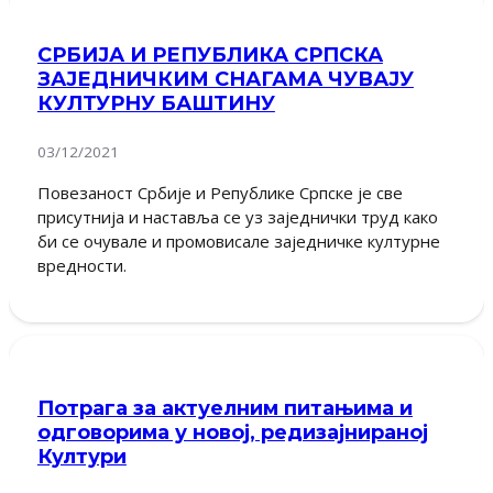
СРБИЈА И РЕПУБЛИКА СРПСКА
ЗАЈЕДНИЧКИМ СНАГАМА ЧУВАЈУ
КУЛТУРНУ БАШТИНУ
03/12/2021
Повезаност Србије и Републике Српске је све
присутнија и наставља се уз заједнички труд како
би се очувале и промовисале заједничке културне
вредности.
Потрага за актуелним питањима и
одговорима у новој, редизајнираној
Култури