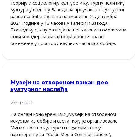
теорију и социологију културе и културну политику
Култура у издању Завода за проучавање културног
развитка биће свечано промовисан 2. децембра
2021. године у 13 часова у Галерији Завода.
Последњу етапу развоја нашег часописа обележава
нови и модерни дизајн који доноси право
освежење у простору научних часописа Србије.
Музеји на отвореном важан део
културног наслеђа
26/11/2021
На онлајн конференцији „Музеји на отвореном –
искуства из Србије и света“ коју је организовало
Министарство културе и информисања у
партнерству са “Color Media Communications“,