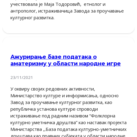
учествовала је Маја Тодоровић, етнолог и
антрополог, истраживачица Завода за проучавање
културног развитка.
Ажурирање базе података о
аматеризму у области народне игре
23/11/2021
У оквиру својих редовних активности,
Министарство културе и информисања, односно
Завод за проучавање културног развитка, као
републичка установа културе спроводи
истраживање под радним називом “Фолклорна
културно уметничка друштва” као наставак пројекта
Министарства ,,База података културно-уметничких
друштава као правних субјеката у области народне