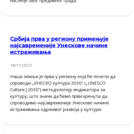
наслеђе овог предивног града.
Србија прва у региону примењује
најсавременије Унескове начине
истраживања
18/11/2021
Наша земља је прва у региону која ће почети да
спроводи „УНЕСКО култура 2030“ („UNESCO
Culture|2030“) методологију индикатора за
културу, што значи да ћемо први кренути да
спроводимо најсавременије Унескове начине
истраживања одрживог развоја у култури.