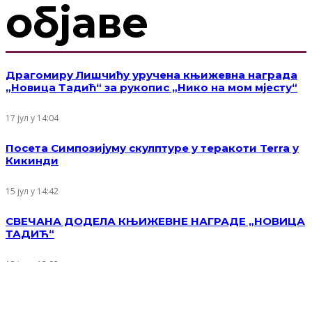
објаве
Драгомиру Лишчићу уручена књижевна награда
„Новица Тадић“ за рукопис „Нико на мом мјесту“
17 јул у 14:04
Посета Симпозијуму скулптуре у теракоти Terra у
Кикинди
15 јул у 14:42
СВЕЧАНА ДОДЕЛА КЊИЖЕВНЕ НАГРАДЕ „НОВИЦА
ТАДИЋ“
13 јул у 12:02
Рад на пројекту „Ликовне манифестације у Србији