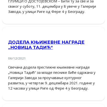
ГЛУМЦИ О ДОСТОЈЕВСКОМ – Бити ту за све и за
сваког у суботу, 11. децембра у 8 увече у Галерији
Завода, у улици Риге од Фере 4 у Београду.
ДОДЕЛА КЊИЖЕВНЕ НАГРАДЕ
„НОВИЦА ТАДИЋ“
06/12/2021
Свечана додела престижне књижевне награде
„Новица Тадић“ за младе песнике биће одржана у
Галерији Завода за проучавање културног
развитка, у четвртак 9. децембара 2021. године у
12 часова у улици Риге од Фере 4 у Београду.