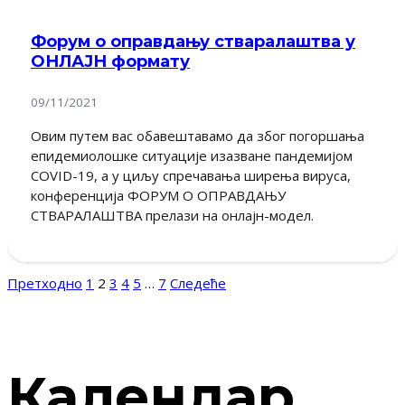
Форум о оправдању стваралаштва у
ОНЛАЈН формату
09/11/2021
Овим путем вас обавештавамо да због погоршања
епидемиолошке ситуације изазване пандемијом
COVID-19, а у циљу спречавања ширења вируса,
конференција ФОРУМ О ОПРАВДАЊУ
СТВАРАЛАШТВА прелази на онлајн-модел.
Претходно
1
2
3
4
5
…
7
Следеће
Календар