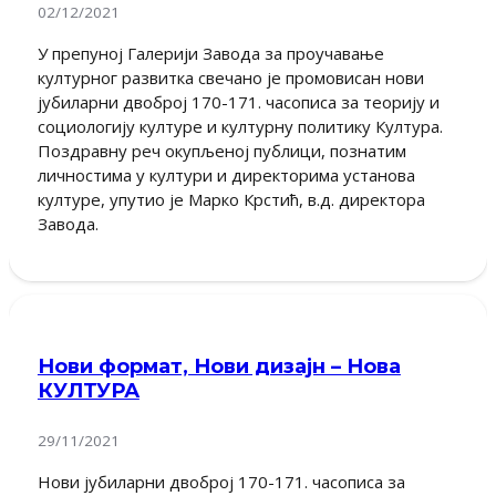
02/12/2021
У препуној Галерији Завода за проучавање
културног развитка свечано је промовисан нови
јубиларни двоброј 170-171. часописа за теорију и
социологију културе и културну политику Култура.
Поздравну реч окупљеној публици, познатим
личностима у култури и директорима установа
културе, упутио је Марко Крстић, в.д. директора
Завода.
Нови формат, Нови дизајн – Нова
КУЛТУРА
29/11/2021
Нови јубиларни двоброј 170-171. часописа за