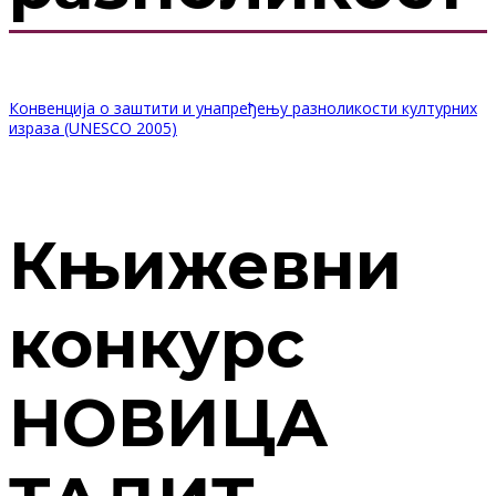
Конвенција о заштити и унапређењу разноликости културних
израза (UNESCO 2005)
Књижевни
конкурс
НОВИЦА