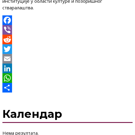
институције у области културе и позоришног
стваралаштва.
Facebook
Viber
Reddit
Twitter
Email
LinkedIn
WhatsApp
Share
Календар
Нема резултата.