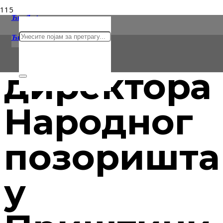
Ћир/Lat
Сусрет
Ћирилица
Latinica
директора
Народног
позоришта
у