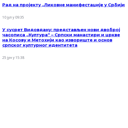
Рад на пројекту „Ликовне манифестације у Србији
10 јул у 09:35
У сусрет Видовдану: представљен нови двоброј
часописа „Култура“ – Српски манастири и цркве
на Косову и Метохији као извориште и основ
српског културног идентитета
25 јун у 15:38
Адреса
Риге од Фере 4, Београд
Телефон
+381 11 2637 565
Е-пошта
info@zaprokul.org.rs