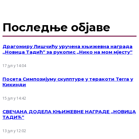
Последње објаве
Драгомиру Лишчићу уручена књижевна награда
„Новица Тадић“ за рукопис „Нико на мом мјесту“
17 јул у 14:04
Посета Симпозијуму скулптуре у теракоти Terra у
Кикинди
15 јул у 14:42
СВЕЧАНА ДОДЕЛА КЊИЖЕВНЕ НАГРАДЕ „НОВИЦА
ТАДИЋ“
13 јул у 12:02