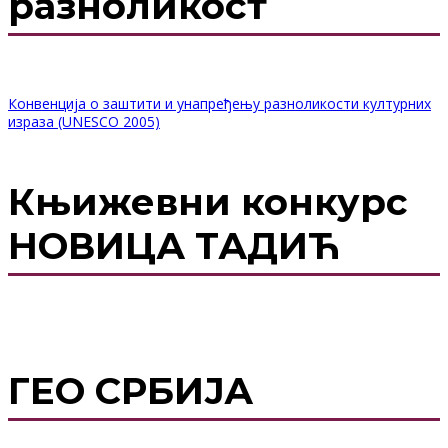
разноликост
Конвенција о заштити и унапређењу разноликости културних
израза (UNESCO 2005)
Књижевни конкурс
НОВИЦА ТАДИЋ
ГЕО СРБИЈА