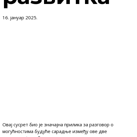
16. јануар 2025.
Директор Народног позоришта у Приштини са
седиштем у Грачаници, Предраг Радоњић, посетио
је Завод за проучавање културног развитка и том
приликом се упознао са активностима Завода.
Домаћин сусрета био је директор Завода, Владaн
Церовић. Посебна пажња била је посвећена
издањима из едиције „Културни код“, укључујући
публикацију „Форум о стваралаштву посвећен
позоришту у Србији“, објављену у претходној
години.
Овај сусрет био је значајна прилика за разговор о
могућностима будуће сарадње између ове две