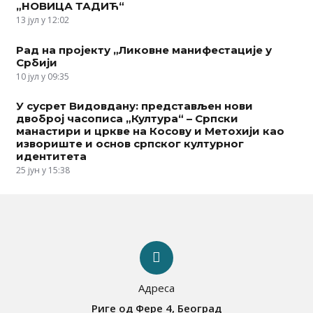
„НОВИЦА ТАДИЋ“
13 јул у 12:02
Рад на пројекту „Ликовне манифестације у
Србији
10 јул у 09:35
У сусрет Видовдану: представљен нови
двоброј часописа „Култура“ – Српски
манастири и цркве на Косову и Метохији као
извориште и основ српског културног
идентитета
25 јун у 15:38
Адреса
Риге од Фере 4, Београд