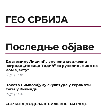
ГЕО СРБИЈА
Последње објаве
Драгомиру Лишчићу уручена књижевна
награда „Новица Тадић“ за рукопис „Нико на
мом мјесту“
17 јул у 14:04
Посета Симпозијуму скулптуре у теракоти
Terra у Кикинди
15 јул у 14:42
СВЕЧАНА ДОДЕЛА КЊИЖЕВНЕ НАГРАДЕ