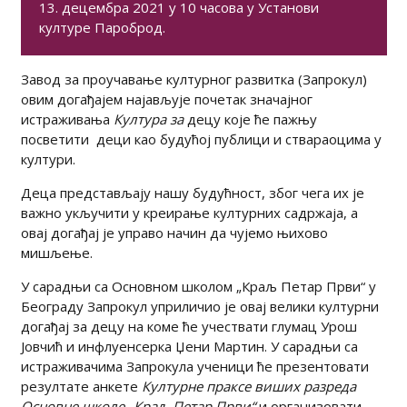
13. децембра 2021 у 10 часова у Установи
културе Пароброд.
Завод за проучавање културног развитка (Запрокул)
овим догађајем најављује почетак значајног
истраживања
Култура за
децу које ће пажњу
посветити деци као будућој публици и ствараоцима у
култури.
Деца представљају нашу будућност, због чега их је
важно укључити у креирање културних садржаја, а
oвај догађај је управо начин да чујемо њихово
мишљење.
У сарадњи са Основном школом „Краљ Петар Први“ у
Београду Запрокул уприличио је овај велики културни
догађај за децу на коме ће учествати глумац Урош
Јовчић и инфлуенсерка Џени Мартин. У сарадњи са
истраживачима Запрокула ученици ће презентовати
резултате анкете
Културне праксе виших разреда
Основне школе „Краљ Петар Први“
и организовати