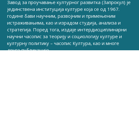
Завод за проучавање културног развитка (Запрокул) је
јединствена институција културе која се од 1967.
године бави научним, развојним и примењеним
истраживањима, као и израдом студија, анализа и
стратегија. Поред тога, издаје интердисциплинарни
научни часопис за теорију и социологију културе и
културну политику – часопис Култура, као и многе
друге публикације.
Корисни линкови
Делатност
Публикације
Акти
Календар догађаја
Вести
Информатор о раду
Истраживања
Јавне набавке
Стратегије
Контакт
Пријавите се