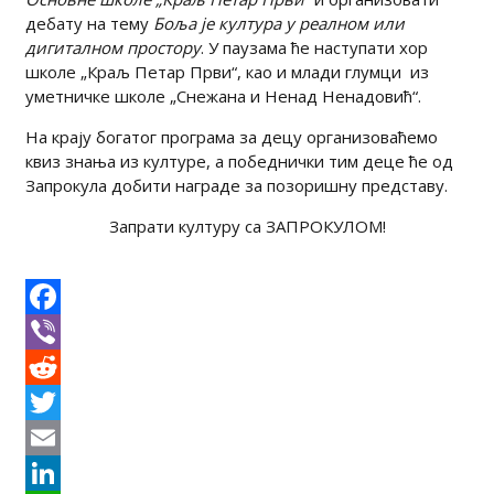
дебату на тему
Боља је култура у реалном или
дигиталном простору
. У паузама ће наступати хор
школе „Краљ Петар Први“, као и млади глумци из
уметничке школе „Снежана и Ненад Ненадовић“.
На крају богатог програма за децу организоваћемо
квиз знања из културе, а победнички тим деце ће од
Запрокула добити награде за позоришну представу.
Запрати културу са ЗАПРОКУЛОМ!
Facebook
Viber
Reddit
Twitter
Email