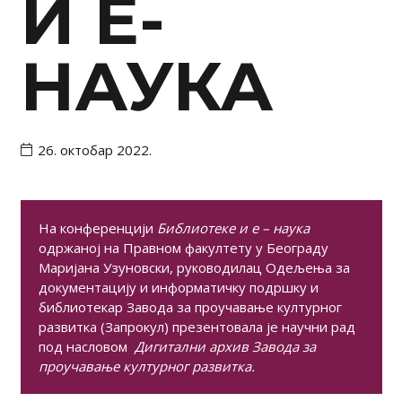
И Е-
НАУКА
26. октобар 2022.
На конференцији
Библиотеке и е – наука
одржаној на Правном факултету у Београду
Маријана Узуновски, руководилац Одељења за
документацију и информатичку подршку и
библиотекар Завода за проучавање културног
развитка (Запрокул) презентовала је научни рад
под насловом
Дигитални архив Завода за
проучавање културног развитка.