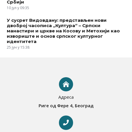
Србији
10 јул у 09:35
У сусрет Видовдану: представљен нови
двоброј часописа „Култура“ – Српски
манастири и цркве на Косову и Метохији као
извориште и основ српског културног
идентитета
25 јун у 15:38
Адреса
Риге од Фере 4, Београд