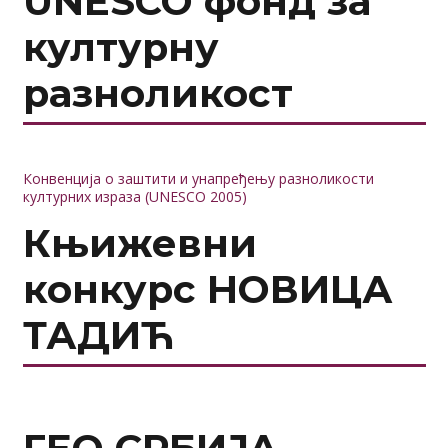
UNESCO фонд за
културну
разноликост
Конвенција о заштити и унапређењу разноликости
културних израза (UNESCO 2005)
Књижевни
конкурс НОВИЦА
ТАДИЋ