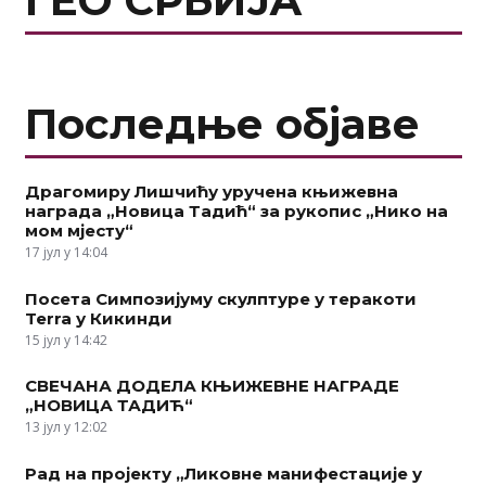
ГЕО СРБИЈА
Последње објаве
Драгомиру Лишчићу уручена књижевна
награда „Новица Тадић“ за рукопис „Нико на
мом мјесту“
17 јул у 14:04
Посета Симпозијуму скулптуре у теракоти
Terra у Кикинди
15 јул у 14:42
СВЕЧАНА ДОДЕЛА КЊИЖЕВНЕ НАГРАДЕ
„НОВИЦА ТАДИЋ“
13 јул у 12:02
Рад на пројекту „Ликовне манифестације у