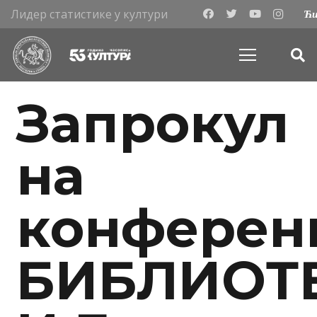
Лидер статистике у култури
Ћи
Запрокул
на
конферен
БИБЛИОТ