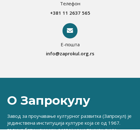
Телефон
+381 11 2637 565
Е-пошта
info@zaprokul.org.rs
О Запрокулу
Завод за проучавање културног развитка (Запрокул) је
јединствена институција културе која се од 1967.
године бави научним, развојним и примењеним
истраживањима, као и израдом студија, анализа и