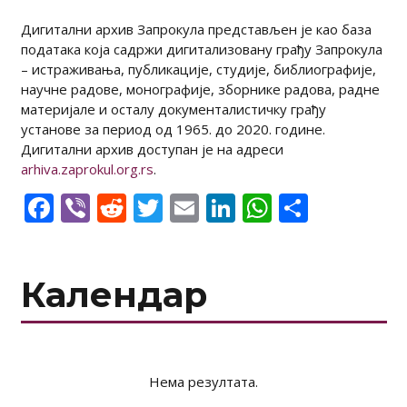
Дигитални архив Запрокула представљен је као база
података која садржи дигитализовану грађу Запрокула
– истраживања, публикације, студије, библиографије,
научне радове, монографије, зборнике радова, радне
материјале и осталу документалистичку грађу
установе за период од 1965. до 2020. године.
Дигитални архив доступан је на адреси
arhiva.zaprokul.org.rs
.
Facebook
Viber
Reddit
Twitter
Email
LinkedIn
WhatsAp
Share
Календар
Нема резултата.