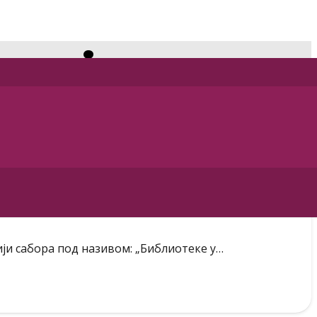
нције
ији сабора под називом: „Библиотеке у…