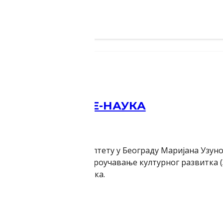
 БИБЛИОТЕКЕ И Е-НАУКА
ржаној на Правном факултету у Београду Маријана Узу
блиотекар Завода за проучавање културног развитка (З
вање културног развитка.