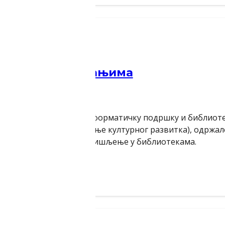
ази за новим знањима
за документацију и информатичку подршку и библиоте
кар Завода за проучавање културног развитка), одржале
писменост и критичко мишљење у библиотекама.