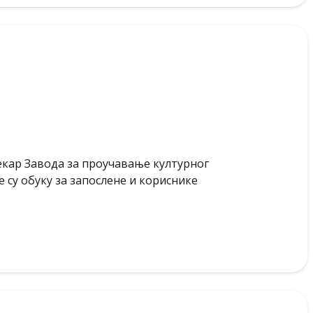
кар Завода за проучавање културног
 су обуку за запослене и кориснике