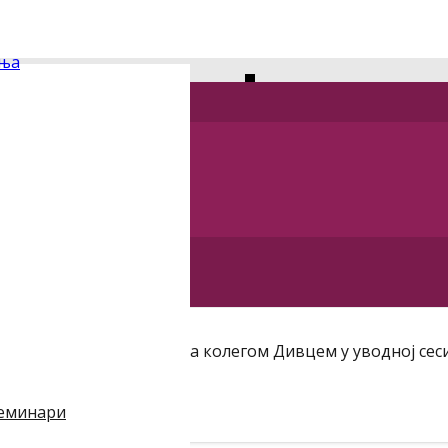
дња
 – конфере
ње по позиву заједно са колегом Дивцем у уводној сес
семинари