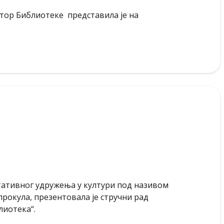
тор Библиотеке представила је на
тативног удружења у култури под називом
рокула, презентовала је стручни рад
иотека“.