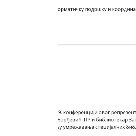
за документацију и информатичку подршку и координа
одној…
гиталном свету
ина оснивања БДС, на 19. конференцији овог репрезен
иотекара“, др Јелена Ђорђевић, ПР и библиотекар Зап
руштвених мрежа у циљу умрежавања специјалних библ