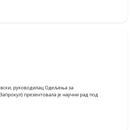
новски, руководилац Одељења за
апрокул) презентовала је научни рад под