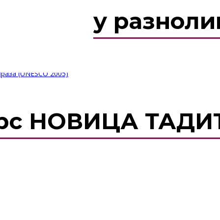
културну разноли
зраза (UNESCO 2005)
урс НОВИЦА ТАДИ