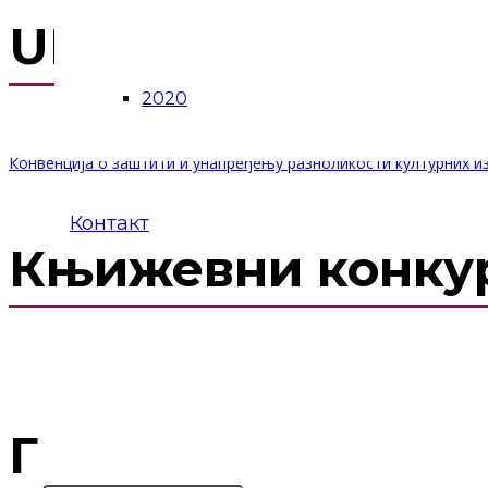
UNESCO фонд за 
2020
Конвенција о заштити и унапређењу разноликости културних и
Контакт
Књижевни конк
ГЕО СРБИЈА