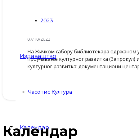
2023
Запрокул на Жичком сабору
07/10/2022
На Жичком сабору библиотекара одржаном у
Издаваштво
проучавање културног развитка (Запрокул) 
културног развитка: документациони центар
Часопис Култура
Календар
Календар