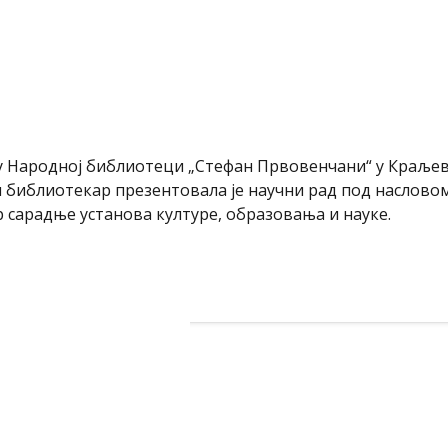
 библиотекара
 Народној библиотеци „Стефан Првовенчани“ у Краљеву
и библиотекар презентовала је научни рад под наслов
 сарадње установа културе, образовања и науке.