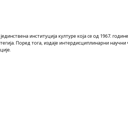
 јединствена институција културе која се од 1967. год
тегија. Поред тога, издаје интердисциплинарни научни ч
ције.