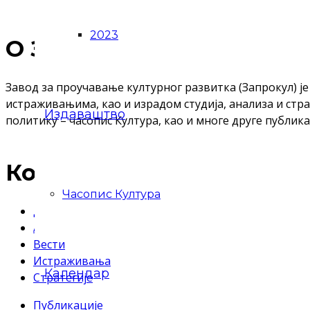
2023
О Запрокулу
Завод за проучавање културног развитка (Запрокул) је
истраживањима, као и израдом студија, анализа и стра
Издаваштво
политику – часопис Култура, као и многе друге публика
Корисни линкови
Часопис Култура
Делатност
Акти
Вести
Истраживања
Календар
Стратегије
Публикације