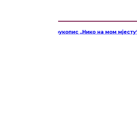
„Новица Тадић“ за рукопис „Нико на мом мјесту
 у Кикинди
ЦА ТАДИЋ“
ји