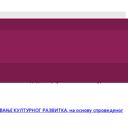
ктобра
20
23
. године од
10
.
3
0 часова,
у оквиру четврте
ен
е
лист
е
кандидата
пријављених н
а
конкурс за
АВАЊЕ КУЛТУРНОГ РАЗВИТКА, на основу спроведеног