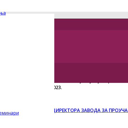
дња
 за проучавање културног развитка
итка је на
четвртој, редовној седници
, одржаној 1
3
.
о
023
и
Одлуку број 866/13.10.2023
о
усв
а
ј
ању
Образлож
азвитка
број 865/13.10.2023
.
тобра.2023 О ИМЕНОВАЊУ ДИРЕКТОРА ЗАВОДА ЗА ПРОУЧ
семинари