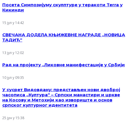
Посета Симпозијуму скулптуре у теракоти Terra у
Кикинди
15 јул у 14:42
СВЕЧАНА ДОДЕЛА КЊИЖЕВНЕ НАГРАДЕ „НОВИЦА
ТАДИЋ“
13 јул у 12:02
Рад на пројекту „Ликовне манифестације у Србији
10 јул у 09:35
У сусрет Видовдану: представљен нови двоброј
часописа „Култура“ – Српски манастири и цркве
на Косову и Метохији као извориште и основ
српског културног идентитета
25 јун у 15:38