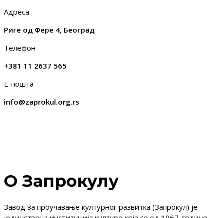
Адреса
Риге од Фере 4, Београд
Телефон
+381 11 2637 565
Е-пошта
info@zaprokul.org.rs
О Запрокулу
Завод за проучавање културног развитка (Запрокул) је
јединствена институција културе која се од 1967. године