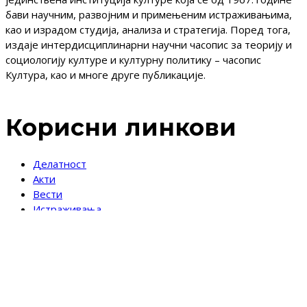
бави научним, развојним и примењеним истраживањима,
као и израдом студија, анализа и стратегија. Поред тога,
издаје интердисциплинарни научни часопис за теорију и
социологију културе и културну политику – часопис
Култура, као и многе друге публикације.
Корисни линкови
Делатност
Акти
Вести
Истраживања
Стратегије
Публикације
Календар догађаја
Информатор о раду
Јавне набавке