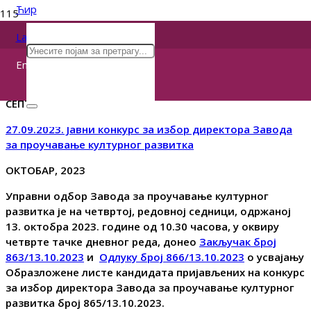
Ћир
Lat
Конкурси
Eng
СЕПТЕМБАР, 2023
27.09.2023. Јавни конкурс за избор директора Завода
за проучавање културног развитка
ОКТОБАР, 2023
Управни одбор Завода за проучавање културног
развитка је на
четвртој, редовној седници
, одржаној
1
3
.
октобра
20
23
. године од
10
.
3
0 часова,
у оквиру
четврте тачке дневног реда, донео
Закључак број
863/13.10.2023
и
Одлуку број 866/13.10.2023
о
усв
а
ј
ању
Образложен
е
лист
е
кандидата
пријављених н
а
конкурс
за избор
директора Завода за проучавање културног
развитка
број 865/13.10.2023
.