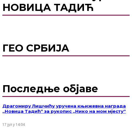
НОВИЦА ТАДИЋ
ГЕО СРБИЈА
Последње објаве
Драгомиру Лишчићу уручена књижевна награда
„Новица Тадић“ за рукопис „Нико на мом мјесту“
17 јул у 14:04