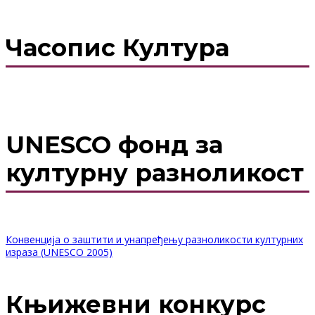
Часопис Култура
UNESCO фонд за
културну разноликост
Конвенција о заштити и унапређењу разноликости културних
израза (UNESCO 2005)
Књижевни конкурс