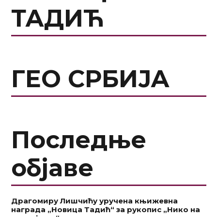
ТАДИЋ
ГЕО СРБИЈА
Последње
објаве
Драгомиру Лишчићу уручена књижевна
награда „Новица Тадић“ за рукопис „Нико на