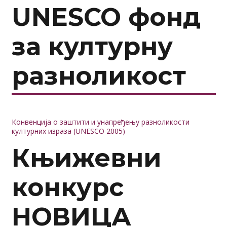
UNESCO фонд
за културну
разноликост
Конвенција о заштити и унапређењу разноликости
културних израза (UNESCO 2005)
Књижевни
конкурс
НОВИЦА