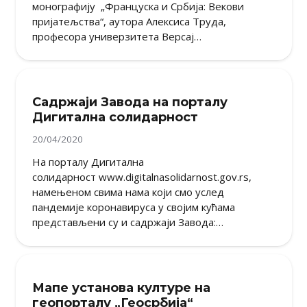
монографију „Француска и Србија: Векови
пријатељства“, аутора Алексиса Труда,
професора универзитета Версај…
Садржаји Завода на порталу
Дигитална солидарност
20/04/2020
На порталу Дигитална
солидарност www.digitalnasolidarnost.gov.rs,
намењеном свима нама који смо услед
пандемије коронавируса у својим кућама
представљени су и садржаји Завода:…
Мапе установа културе на
геопорталу „Геосрбија“