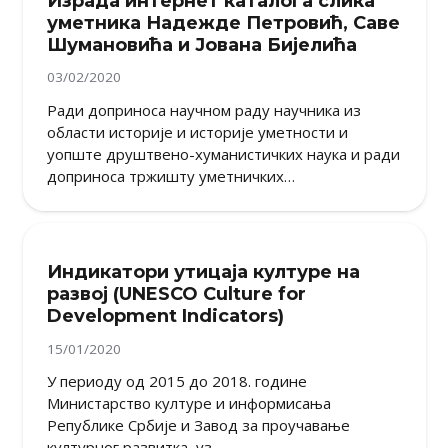
Израда интернет каталога слика
уметника Надежде Петровић, Саве
Шумановића и Јована Бијелића
03/02/2020
Ради доприноса научном раду научника из
области историје и историје уметности и
уопште друштвено-хуманистичких наука и ради
доприноса тржишту уметничких…
Индикатори утицаја културе на
развој (UNESCO Culture for
Development Indicators)
15/01/2020
У периоду од 2015 до 2018. године
Министарство културе и информисања
Републике Србије и Завод за проучавање
културног развитка, уз…