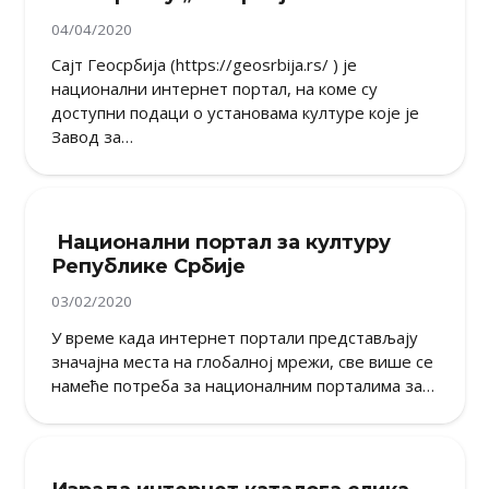
04/04/2020
Сајт Геосрбија (https://geosrbija.rs/ ) је
национални интернет портал, на коме су
доступни подаци о установама културе које је
Завод за…
Национални портал за културу
Републике Србије
03/02/2020
У време када интернет портали представљају
значајна места на глобалној мрежи, све више се
намеће потреба за националним порталима за…