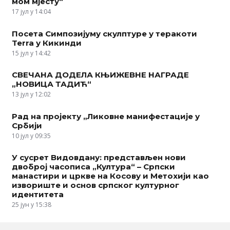
мом мјесту“
17 јул у 14:04
Посета Симпозијуму скулптуре у теракоти
Terra у Кикинди
15 јул у 14:42
СВЕЧАНА ДОДЕЛА КЊИЖЕВНЕ НАГРАДЕ
„НОВИЦА ТАДИЋ“
13 јул у 12:02
Рад на пројекту „Ликовне манифестације у
Србији
10 јул у 09:35
У сусрет Видовдану: представљен нови
двоброј часописа „Култура“ – Српски
манастири и цркве на Косову и Метохији као
извориште и основ српског културног
идентитета
25 јун у 15:38